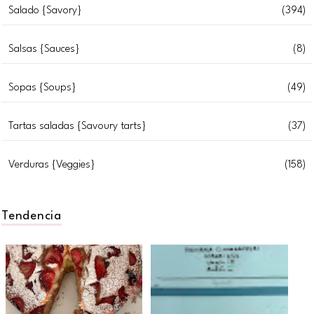
Salado {Savory}
(394)
Salsas {Sauces}
(8)
Sopas {Soups}
(49)
Tartas saladas {Savoury tarts}
(37)
Verduras {Veggies}
(158)
Tendencia