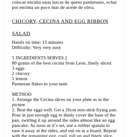
colocar encima unas lascas de queso parmesano, echar
por encima un poco mas de aceite de oliva.
CHICORY, CECINA AND EGG RIBBON
SALAD
Hands on time: 15 minutes
Difficulty: Very very easy
5 INGREDIENTS SERVES 2
80 grams of the best cecina from Leon, finely sliced
3 eggs
2 chicory
1 lemon
Parmesan flakes to your taste
METHOD
1. Arrange the Cecina slices on your plate as in the
picture
2. Beat the eggs well. Get a 26cm non-stick frying pan.
Pour in just enough egg to thinly cover the base of the
pan, swirling it up around the sides almost like an egg
pancake. As soon as it´s set, use a rubber spatula to
ease it away at the sides, and out on to a board. Repeat
with the remaining egg, cool, roll up and finely slice.