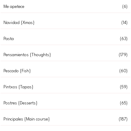
Me apetece
(6)
Navidad {Xmas}
(14)
Pasta
(63)
Pensamientos {Thoughts}
(179)
Pescado {Fish}
(60)
Pintxos {Tapas}
(59)
Postres {Desserts}
(65)
Principales {Main course}
(187)