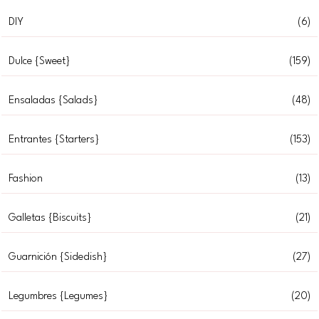
DIY
(6)
Dulce {Sweet}
(159)
Ensaladas {Salads}
(48)
Entrantes {Starters}
(153)
Fashion
(13)
Galletas {Biscuits}
(21)
Guarnición {Sidedish}
(27)
Legumbres {Legumes}
(20)