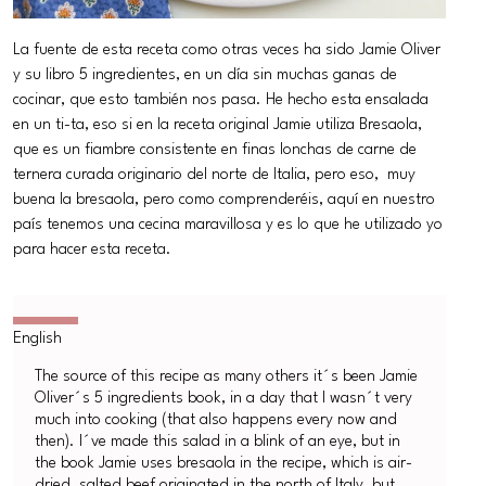
La fuente de esta receta como otras veces ha sido Jamie Oliver
y su libro 5 ingredientes, en un día sin muchas ganas de
cocinar, que esto también nos pasa. He hecho esta ensalada
en un ti-ta, eso si en la receta original Jamie utiliza Bresaola,
que es un fiambre consistente en finas lonchas de carne de
ternera curada originario del norte de Italia, pero eso, muy
buena la bresaola, pero como comprenderéis, aquí en nuestro
país tenemos una cecina maravillosa y es lo que he utilizado yo
para hacer esta receta.
The source of this recipe as many others it´s been Jamie
Oliver´s 5 ingredients book, in a day that I wasn´t very
much into cooking (that also happens every now and
then). I´ve made this salad in a blink of an eye, but in
the book Jamie uses bresaola in the recipe, which is air-
dried, salted beef originated in the north of Italy, but