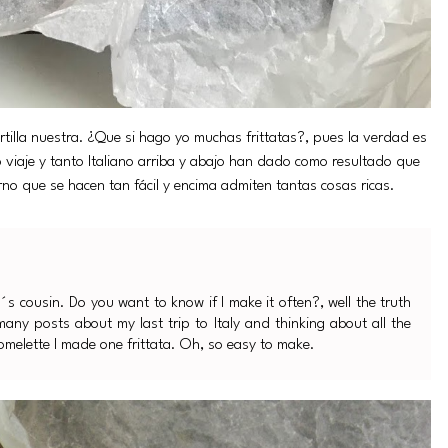
ortilla nuestra. ¿Que si hago yo muchas frittatas?, pues la verdad es
o viaje y tanto Italiano arriba y abajo han dado como resultado que
rno que se hacen tan fácil y encima admiten tantas cosas ricas.
e´s cousin. Do you want to know if I make it often?, well the truth
 many posts about my last trip to Italy and thinking about all the
omelette I made one frittata. Oh, so easy to make.