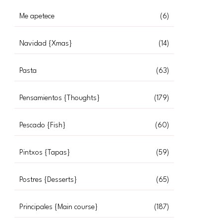
Me apetece
(6)
Navidad {Xmas}
(14)
Pasta
(63)
Pensamientos {Thoughts}
(179)
Pescado {Fish}
(60)
Pintxos {Tapas}
(59)
Postres {Desserts}
(65)
Principales {Main course}
(187)