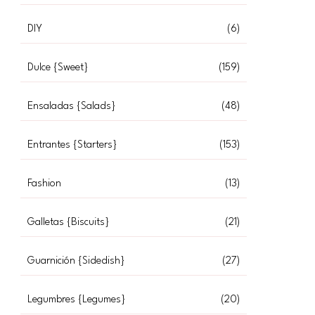
DIY
(6)
Dulce {Sweet}
(159)
Ensaladas {Salads}
(48)
Entrantes {Starters}
(153)
Fashion
(13)
Galletas {Biscuits}
(21)
Guarnición {Sidedish}
(27)
Legumbres {Legumes}
(20)