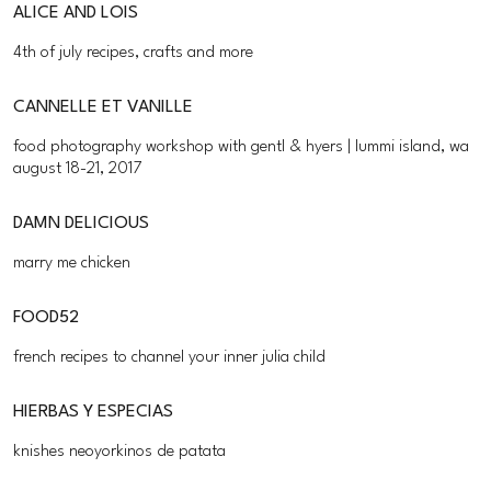
ALICE AND LOIS
4th of july recipes, crafts and more
CANNELLE ET VANILLE
food photography workshop with gentl & hyers | lummi island, wa
august 18-21, 2017
DAMN DELICIOUS
marry me chicken
FOOD52
french recipes to channel your inner julia child
HIERBAS Y ESPECIAS
knishes neoyorkinos de patata