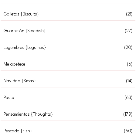
Galletas {Biscuits}
(21)
Guarnición {Sidedish}
(27)
Legumbres {Legumes}
(20)
Me apetece
(6)
Navidad {Xmas}
(14)
Pasta
(63)
Pensamientos {Thoughts}
(179)
Pescado {Fish}
(60)