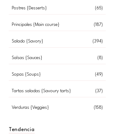
Postres {Desserts}
(65)
Principales {Main course}
(187)
Salado {Savory}
(394)
Salsas {Sauces}
(8)
Sopas {Soups}
(49)
Tartas saladas {Savoury tarts}
(37)
Verduras {Veggies}
(158)
Tendencia