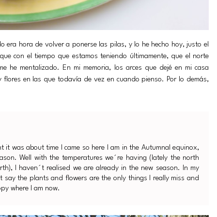
ra hora de volver a ponerse las pilas, y lo he hecho hoy, justo el
que con el tiempo que estamos teniendo últimamente, que el norte
 me he mentalizado. En mi memoria, los arces que dejé en mi casa
y flores en las que todavía de vez en cuando pienso. Por lo demás,
ht it was about time I came so here I am in the Autumnal equinox,
season. Well with the temperatures we´re having (lately the north
orth), I haven´t realised we are already in the new season. In my
t say the plants and flowers are the only things I really miss and
ppy where I am now.