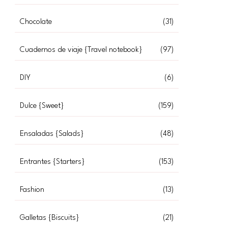
Chocolate
(31)
Cuadernos de viaje {Travel notebook}
(97)
DIY
(6)
Dulce {Sweet}
(159)
Ensaladas {Salads}
(48)
Entrantes {Starters}
(153)
Fashion
(13)
Galletas {Biscuits}
(21)