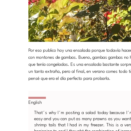
Por eso publico hoy una ensalada porque todavía hacemo
con montones de gambas. Bueno, gambas gambas no he 
que tenía congeladas. Es una ensalada bastante sorpre
un tanto extraña, pero al final, en verano comes todo 
pensé que era el día perfecto para probarla.
That´s why I´m posting a salad today because I´m 
easy and you can put as many prawns as you want. 
shrimp tails that I had in my freezer. This is a v