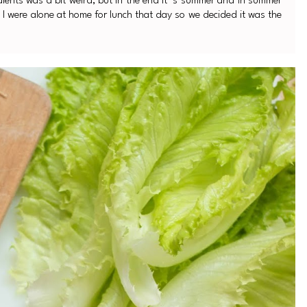
dients was a bit weird, but in the end it´s summer and in summer
I were alone at home for lunch that day so we decided it was the