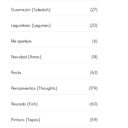
Guarnición {Sidedish}
(27)
Legumbres {Legumes}
(20)
Me apetece
(6)
Navidad {Xmas}
(14)
Pasta
(63)
Pensamientos {Thoughts}
(179)
Pescado {Fish}
(60)
Pintxos {Tapas}
(59)