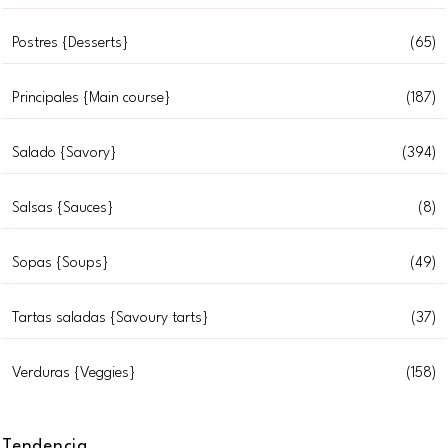
Postres {Desserts}
(65)
Principales {Main course}
(187)
Salado {Savory}
(394)
Salsas {Sauces}
(8)
Sopas {Soups}
(49)
Tartas saladas {Savoury tarts}
(37)
Verduras {Veggies}
(158)
Tendencia