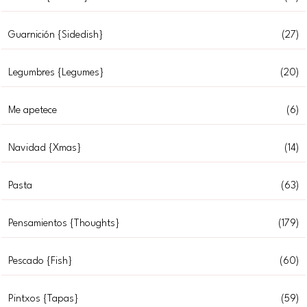
Guarnición {Sidedish}
(27)
Legumbres {Legumes}
(20)
Me apetece
(6)
Navidad {Xmas}
(14)
Pasta
(63)
Pensamientos {Thoughts}
(179)
Pescado {Fish}
(60)
Pintxos {Tapas}
(59)