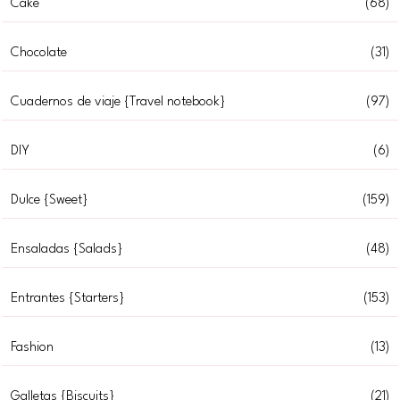
Cake
(68)
Chocolate
(31)
Cuadernos de viaje {Travel notebook}
(97)
DIY
(6)
Dulce {Sweet}
(159)
Ensaladas {Salads}
(48)
Entrantes {Starters}
(153)
Fashion
(13)
Galletas {Biscuits}
(21)