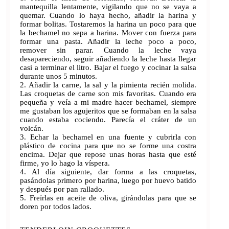
mantequilla lentamente, vigilando que no se vaya a
quemar. Cuando lo haya hecho, añadir la harina y
formar bolitas. Tostaremos la harina un poco para que
la bechamel no sepa a harina. Mover con fuerza para
formar una pasta. Añadir la leche poco a poco,
remover sin parar. Cuando la leche vaya
desapareciendo, seguir añadiendo la leche hasta llegar
casi a terminar el litro. Bajar el fuego y cocinar la salsa
durante unos 5 minutos.
2. Añadir la carne, la sal y la pimienta recién molida.
Las croquetas de carne son mis favoritas. Cuando era
pequeña y veía a mi madre hacer bechamel, siempre
me gustaban los agujeritos que se formaban en la salsa
cuando estaba cociendo. Parecía el cráter de un
volcán.
3. Echar la bechamel en una fuente y cubrirla con
plástico de cocina para que no se forme una costra
encima. Dejar que repose unas horas hasta que esté
firme, yo lo hago la víspera.
4. Al día siguiente, dar forma a las croquetas,
pasándolas primero por harina, luego por huevo batido
y después por pan rallado.
5. Freírlas en aceite de oliva, girándolas para que se
doren por todos lados.