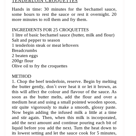
TENDERLOIN CROQUETTES
Hands in time: 30 minutes for the bechamel sauce,
some hours to rest the sauce or rest it overnight. 20
more minutes to roll them and fry them.
INGREDIENTS FOR 25 CROQUETTES
1 litre of basic bechamel sauce (butter, milk and flour)
Salt and pepper to season
1 tenderloin steak or meat leftovers
Breadcrumbs
2 beaten eggs
200gr flour
Olive oil to fry the croquettes
METHOD
1. Chop the beef tenderloin, reserve. Begin by melting
the butter gently, don´t over heat it or let it brown, as
this will affect the colour and flavour of the sauce. As
soon as the butter melts, add the flour and over a
medium heat and using a small pointed wooden spoon,
stir quite vigorously to make a smooth, glossy paste.
Now begin adding the infused milk a little at a time
and stir again. Then, when this milk is incorporated,
add the next amount and continue pouring each bit of
liquid before you add the next. Turn the heat down to
its lowest setting and let the sauce cook for 5 minutes,