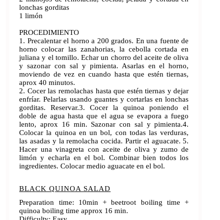
lonchas gorditas
1 limón
PROCEDIMIENTO
1. Precalentar el horno a 200 grados. En una fuente de
horno colocar las zanahorias, la cebolla cortada en
juliana y el tomillo. Echar un chorro del aceite de oliva
y sazonar con sal y pimienta. Asarlas en el horno,
moviendo de vez en cuando hasta que estén tiernas,
aprox 40 minutos.
2. Cocer las remolachas hasta que estén tiernas y dejar
enfríar. Pelarlas usando guantes y cortarlas en lonchas
gorditas. Reservar.3. Cocer la quinoa poniendo el
doble de agua hasta que el agua se evapora a fuego
lento, aprox 16 min. Sazonar con sal y pimienta.4.
Colocar la quinoa en un bol, con todas las verduras,
las asadas y la remolacha cocida. Partir el aguacate. 5.
Hacer una vinagreta con aceite de oliva y zumo de
limón y echarla en el bol. Combinar bien todos los
ingredientes. Colocar medio aguacate en el bol.
BLACK QUINOA SALAD
Preparation time: 10min + beetroot boiling time +
quinoa boiling time approx 16 min.
Difficulty: Easy