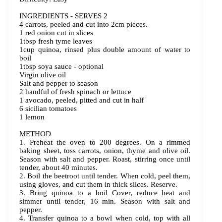
INGREDIENTS - SERVES 2
4 carrots, peeled and cut into 2cm pieces.
1 red onion cut in slices
1tbsp fresh tyme leaves
1cup quinoa, rinsed plus double amount of water to
boil
1tbsp soya sauce - optional
Virgin olive oil
Salt and pepper to season
2 handful of fresh spinach or lettuce
1 avocado, peeled, pitted and cut in half
6 sicilian tomatoes
1 lemon
METHOD
1. Preheat the oven to 200 degrees. On a rimmed
baking sheet, toss carrots, onion, thyme and olive oil.
Season with salt and pepper. Roast, stirring once until
tender, about 40 minutes.
2. Boil the beetroot until tender. When cold, peel them,
using gloves, and cut them in thick slices. Reserve.
3. Bring quinoa to a boil Cover, reduce heat and
simmer until tender, 16 min. Season with salt and
pepper.
4. Transfer quinoa to a bowl when cold, top with all