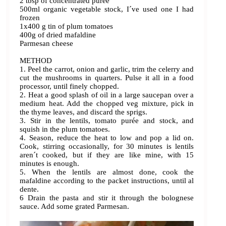
2 tbsp of concentrated purée
500ml organic vegetable stock, I´ve used one I had
frozen
1x400 g tin of plum tomatoes
400g of dried mafaldine
Parmesan cheese
METHOD
1. Peel the carrot, onion and garlic, trim the celerry and
cut the mushrooms in quarters. Pulse it all in a food
processor, until finely chopped.
2. Heat a good splash of oil in a large saucepan over a
medium heat. Add the chopped veg mixture, pick in
the thyme leaves, and discard the sprigs.
3. Stir in the lentils, tomato purée and stock, and
squish in the plum tomatoes.
4. Season, reduce the heat to low and pop a lid on.
Cook, stirring occasionally, for 30 minutes is lentils
aren´t cooked, but if they are like mine, with 15
minutes is enough.
5. When the lentils are almost done, cook the
mafaldine according to the packet instructions, until al
dente.
6 Drain the pasta and stir it through the bolognese
sauce. Add some grated Parmesan.