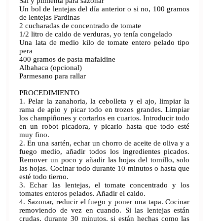
Sal y pimienta para sazonar
Un bol de lentejas del día anterior o si no, 100 gramos
de lentejas Pardinas
2 cucharadas de concentrado de tomate
1/2 litro de caldo de verduras, yo tenía congelado
Una lata de medio kilo de tomate entero pelado tipo
pera
400 gramos de pasta mafaldine
Albahaca (opcional)
Parmesano para rallar
PROCEDIMIENTO
1. Pelar la zanahoria, la cebolleta y el ajo, limpiar la
rama de apio y picar todo en trozos grandes. Limpiar
los champiñones y cortarlos en cuartos. Introducir todo
en un robot picadora, y picarlo hasta que todo esté
muy fino.
2. En una sartén, echar un chorro de aceite de oliva y a
fuego medio, añadir todos los ingredientes picados.
Remover un poco y añadir las hojas del tomillo, solo
las hojas. Cocinar todo durante 10 minutos o hasta que
esté todo tierno.
3. Echar las lentejas, el tomate concentrado y los
tomates enteros pelados. Añadir el caldo.
4. Sazonar, reducir el fuego y poner una tapa. Cocinar
removiendo de vez en cuando. Si las lentejas están
crudas, durante 30 minutos, si están hechas como las