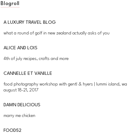
Blogroll
A LUXURY TRAVEL BLOG
what a round of golf in new zealand actually asks of you
ALICE AND LOIS
4th of july recipes, crafts and more
CANNELLE ET VANILLE
food photography workshop with gentl & hyers | lummi island, wa
august 18-21, 2017
DAMN DELICIOUS
marry me chicken
FOOD52