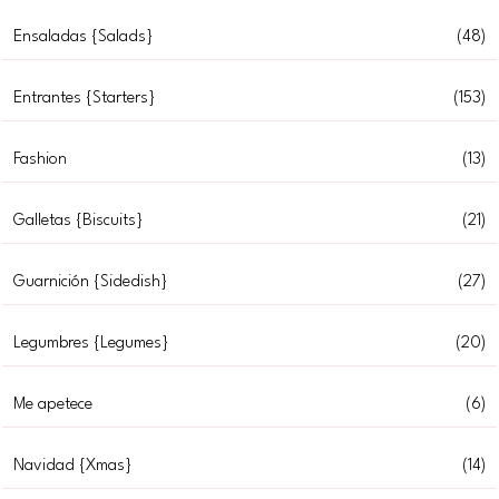
Ensaladas {Salads}
(48)
Entrantes {Starters}
(153)
Fashion
(13)
Galletas {Biscuits}
(21)
Guarnición {Sidedish}
(27)
Legumbres {Legumes}
(20)
Me apetece
(6)
Navidad {Xmas}
(14)