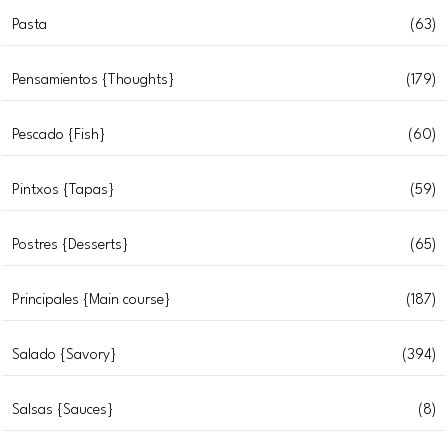
Pasta
(63)
Pensamientos {Thoughts}
(179)
Pescado {Fish}
(60)
Pintxos {Tapas}
(59)
Postres {Desserts}
(65)
Principales {Main course}
(187)
Salado {Savory}
(394)
Salsas {Sauces}
(8)