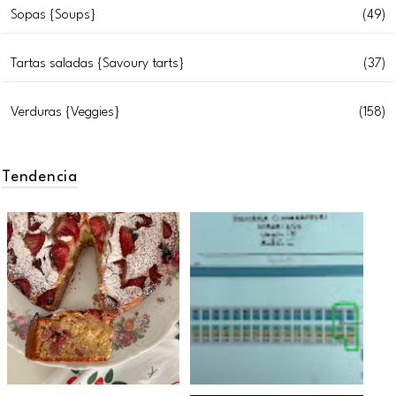
Sopas {Soups}
(49)
Tartas saladas {Savoury tarts}
(37)
Verduras {Veggies}
(158)
Tendencia