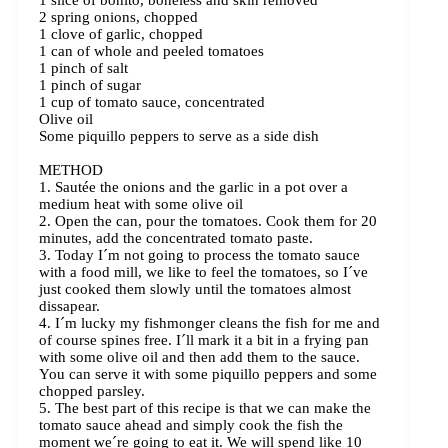
1 slice of bonito, boneless and skin removed
2 spring onions, chopped
1 clove of garlic, chopped
1 can of whole and peeled tomatoes
1 pinch of salt
1 pinch of sugar
1 cup of tomato sauce, concentrated
Olive oil
Some piquillo peppers to serve as a side dish
METHOD
1. Sautée the onions and the garlic in a pot over a
medium heat with some olive oil
2. Open the can, pour the tomatoes. Cook them for 20
minutes, add the concentrated tomato paste.
3. Today I´m not going to process the tomato sauce
with a food mill, we like to feel the tomatoes, so I´ve
just cooked them slowly until the tomatoes almost
dissapear.
4. I´m lucky my fishmonger cleans the fish for me and
of course spines free. I´ll mark it a bit in a frying pan
with some olive oil and then add them to the sauce.
You can serve it with some piquillo peppers and some
chopped parsley.
5. The best part of this recipe is that we can make the
tomato sauce ahead and simply cook the fish the
moment we´re going to eat it. We will spend like 10