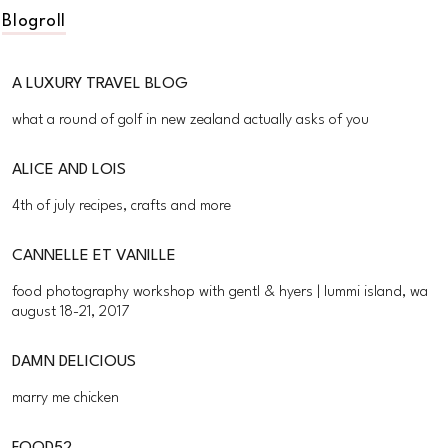
Blogroll
A LUXURY TRAVEL BLOG
what a round of golf in new zealand actually asks of you
ALICE AND LOIS
4th of july recipes, crafts and more
CANNELLE ET VANILLE
food photography workshop with gentl & hyers | lummi island, wa
august 18-21, 2017
DAMN DELICIOUS
marry me chicken