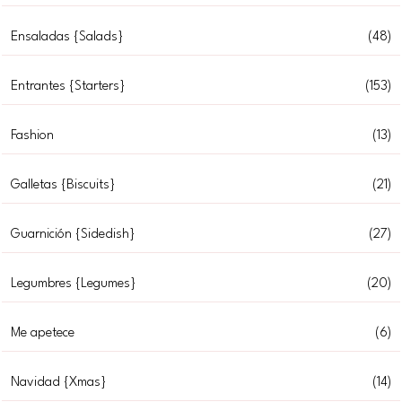
Ensaladas {Salads}
(48)
Entrantes {Starters}
(153)
Fashion
(13)
Galletas {Biscuits}
(21)
Guarnición {Sidedish}
(27)
Legumbres {Legumes}
(20)
Me apetece
(6)
Navidad {Xmas}
(14)