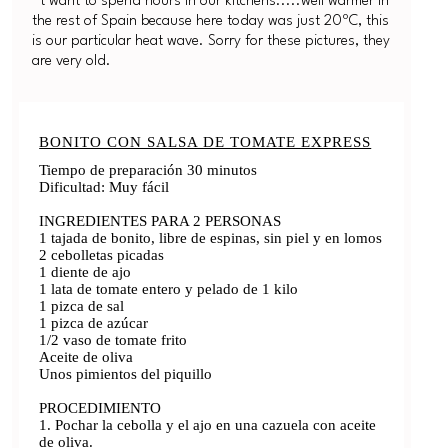
´t want to spend hours in our kitchens.....well warmer in
the rest of Spain because here today was just 20ºC, this
is our particular heat wave. Sorry for these pictures, they
are very old.
BONITO CON SALSA DE TOMATE EXPRESS
Tiempo de preparación 30 minutos
Dificultad: Muy fácil
INGREDIENTES PARA 2 PERSONAS
1 tajada de bonito, libre de espinas, sin piel y en lomos
2 cebolletas picadas
1 diente de ajo
1 lata de tomate entero y pelado de 1 kilo
1 pizca de sal
1 pizca de azúcar
1/2 vaso de tomate frito
Aceite de oliva
Unos pimientos del piquillo
PROCEDIMIENTO
1. Pochar la cebolla y el ajo en una cazuela con aceite
de oliva.