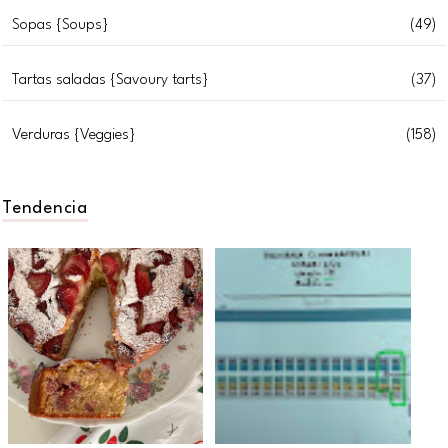
Sopas {Soups}
(49)
Tartas saladas {Savoury tarts}
(37)
Verduras {Veggies}
(158)
Tendencia