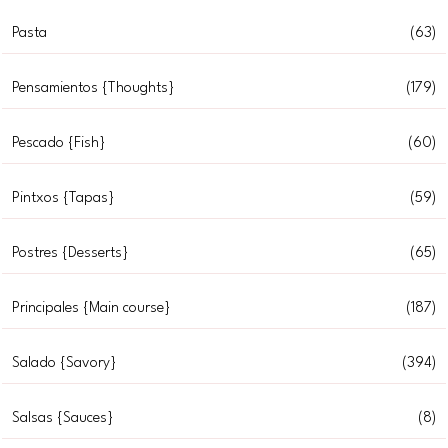
Pasta
(63)
Pensamientos {Thoughts}
(179)
Pescado {Fish}
(60)
Pintxos {Tapas}
(59)
Postres {Desserts}
(65)
Principales {Main course}
(187)
Salado {Savory}
(394)
Salsas {Sauces}
(8)