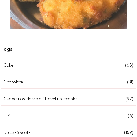
Tags
Cake
(68)
Chocolate
(31)
Cuadernos de viaje {Travel notebook}
(97)
DIY
(6)
Dulce {Sweet}
(159)