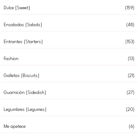
Dulce {Sweet}
(159)
Ensaladas {Salads}
(48)
Entrantes {Starters}
(153)
Fashion
(13)
Galletas {Biscuits}
(21)
Guarnición {Sidedish}
(27)
Legumbres {Legumes}
(20)
Me apetece
(6)