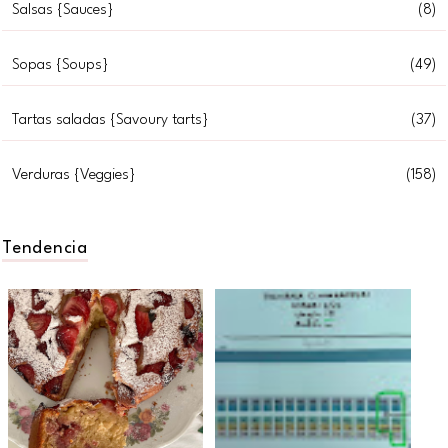
Salsas {Sauces}
(8)
Sopas {Soups}
(49)
Tartas saladas {Savoury tarts}
(37)
Verduras {Veggies}
(158)
Tendencia