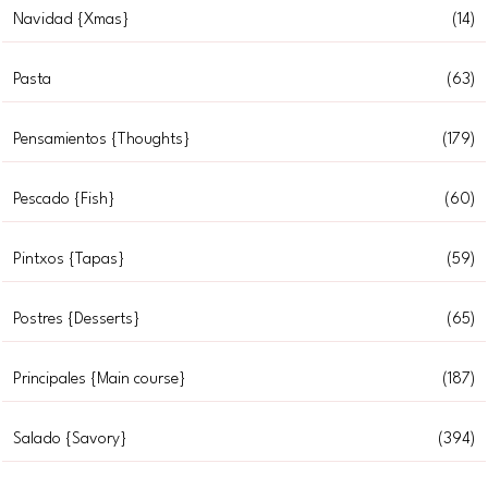
Navidad {Xmas}
(14)
Pasta
(63)
Pensamientos {Thoughts}
(179)
Pescado {Fish}
(60)
Pintxos {Tapas}
(59)
Postres {Desserts}
(65)
Principales {Main course}
(187)
Salado {Savory}
(394)