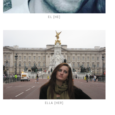
EL {HE}
ELLA {HER}