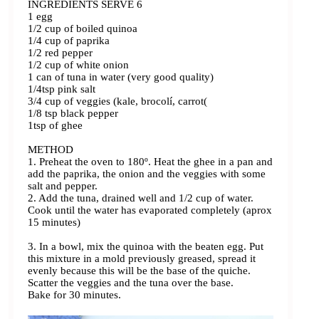
INGREDIENTS SERVE 6
1 egg
1/2 cup of boiled quinoa
1/4 cup of paprika
1/2 red pepper
1/2 cup of white onion
1 can of tuna in water (very good quality)
1/4tsp pink salt
3/4 cup of veggies (kale, brocolí, carrot(
1/8 tsp black pepper
1tsp of ghee
METHOD
1. Preheat the oven to 180º. Heat the ghee in a pan and
add the paprika, the onion and the veggies with some
salt and pepper.
2. Add the tuna, drained well and 1/2 cup of water.
Cook until the water has evaporated completely (aprox
15 minutes)
3. In a bowl, mix the quinoa with the beaten egg. Put
this mixture in a mold previously greased, spread it
evenly because this will be the base of the quiche.
Scatter the veggies and the tuna over the base.
Bake for 30 minutes.