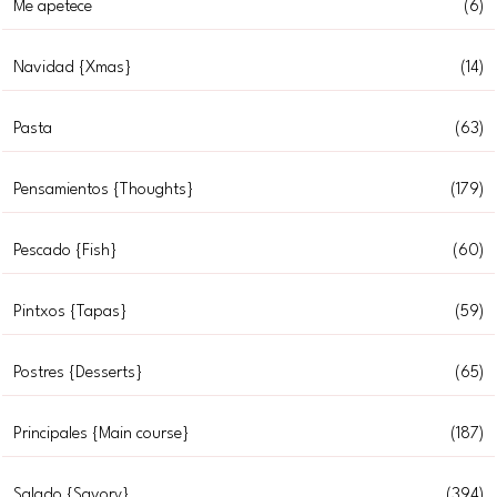
Me apetece
(6)
Navidad {Xmas}
(14)
Pasta
(63)
Pensamientos {Thoughts}
(179)
Pescado {Fish}
(60)
Pintxos {Tapas}
(59)
Postres {Desserts}
(65)
Principales {Main course}
(187)
Salado {Savory}
(394)