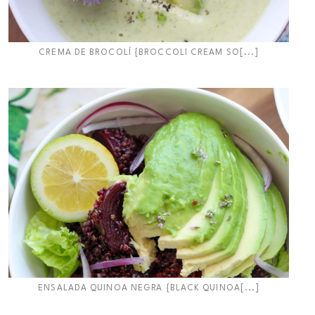
CREMA DE BROCOLÍ {BROCCOLI CREAM SO[...]
ENSALADA QUINOA NEGRA {BLACK QUINOA[...]