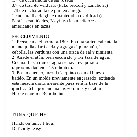
1/4 de cucharadita de sal rosada
3/4 de taza de verduras (kale, brocolí y zanahoria)
1/8 de cucharadita de pimienta negra
1 cucharadita de ghee (mantequilla clarificada)
Para las cantidades, Mayi usa los medidores
americanos en tazas
PROCEDIMIENTO
1. Precalienta el horno a 180º. En una sartén calienta la
mantequilla clarificada y agrega el pimentón, la
cebolla, las verduras con una pizca de sal y pimienta.
2. Añade el atún, bien escurrido y 1/2 taza de agua.
Cocinar hasta que el agua se haya evaporado
(aproximadamente 15 minutos).
3. En un cuenco, mezcla la quinoa con el huevo
batido. En un molde previamente engrasado, extiende
esta mezcla uniformemente pues será la base de la
quiche. Echa por encima las verduras y el atún.
Hornea durante 30 minutos.
TUNA QUICHE
Hands on time: 1 hour
Difficulty: easy