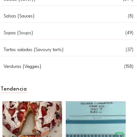
Salsas {Sauces}
(8)
Sopas {Soups}
(49)
Tartas saladas {Savoury tarts}
(37)
Verduras {Veggies}
(158)
Tendencia