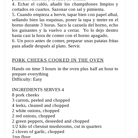
4. Echar el caldo, añadir los champiñones limpios y
cortados en cuartos. Sazonar con sal y pimienta.
5. Cuando empieza a hervir, tapar bien con papel albal,
sellando bien las esquinas, poner la tapa y meter en el
horno durante 3 horas. Saco la cazuela del horno, echo
los guisantes y la vuelvo a cerrar. Yo lo dejo dentro
hasta casi la hora de comer con el horno apagado.
6. Un poco antes de comer, preparar unas patatas fritas
para añadir después al plato. Servir.
PORK CHEEKS COOKED IN THE OVEN
Hands on time 3 hours in the oven plus half an hour to
prepare everything
Difficulty: Easy
INGREDIENTS SERVES 4
8 pork cheeks
3 carrots, peeled and chopped
4 leeks, cleaned and chopped
2 white onions, chopped
2 red onions, chopped
2 green peppers, deseeded and chopped
1/2 kilo of chesnut mushrooms, cut in quarters
2 cloves of garlic, chopped
1tsp flour