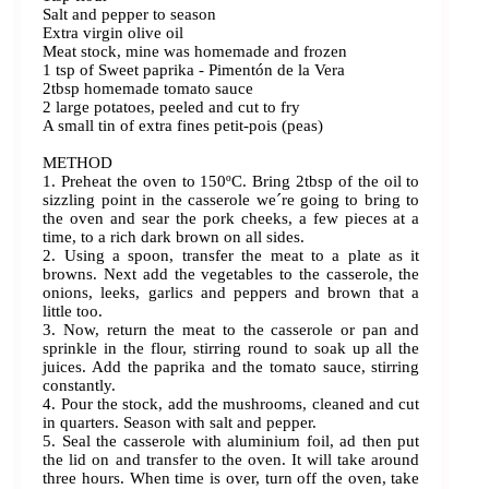
Salt and pepper to season
Extra virgin olive oil
Meat stock, mine was homemade and frozen
1 tsp of Sweet paprika - Pimentón de la Vera
2tbsp homemade tomato sauce
2 large potatoes, peeled and cut to fry
A small tin of extra fines petit-pois (peas)
METHOD
1. Preheat the oven to 150ºC. Bring 2tbsp of the oil to
sizzling point in the casserole we´re going to bring to
the oven and sear the pork cheeks, a few pieces at a
time, to a rich dark brown on all sides.
2. Using a spoon, transfer the meat to a plate as it
browns. Next add the vegetables to the casserole, the
onions, leeks, garlics and peppers and brown that a
little too.
3. Now, return the meat to the casserole or pan and
sprinkle in the flour, stirring round to soak up all the
juices. Add the paprika and the tomato sauce, stirring
constantly.
4. Pour the stock, add the mushrooms, cleaned and cut
in quarters. Season with salt and pepper.
5. Seal the casserole with aluminium foil, ad then put
the lid on and transfer to the oven. It will take around
three hours. When time is over, turn off the oven, take