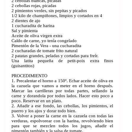
2 cebollas blancas, picadas
2 cebollas rojas, picadas
2 pimientos verdes, sin pepitas y picados
1/2 kilo de champiñones, limpios y cortados en 4
2 dientes de ajo
1 cucharadita de harina
Sal y pimienta
Aceite de oliva virgen extra
Caldo de carne, yo tenía congelado
Pimentón de la Vera - una cucharadita
2 cucharadas de tomate frito natural
2 patatas grandes, peladas y cortadas para freír.
Una latita pequeña de petit-poix extra finos
(guisantitos)
PROCEDIMIENTO
1. Precalentar el horno a 150º. Echar aceite de oliva en
la cazuela que vamos a meter en el horno después.
Marcar las carrilleras por todas partes, sellando la
carne y dorandola por todos lados. Hacer esto poco a
poco. Reservar en un plato.
2. Añadir a ese fondo, las cebollas, los pimientos, el
puerro y los ajos y dorar todo bien.
3. Volver a poner la carne en la cazuela con todas las
verduras, espolvorear con la harina, revolviendo bien
para que se mezclen todos los jugos, añadir el
pimentón también y la salsa de tomate.