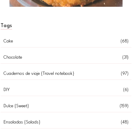
Tags
Cake
(68)
Chocolate
(31)
Cuadernos de viaje {Travel notebook}
(97)
DIY
(6)
Dulce {Sweet}
(159)
Ensaladas {Salads}
(48)