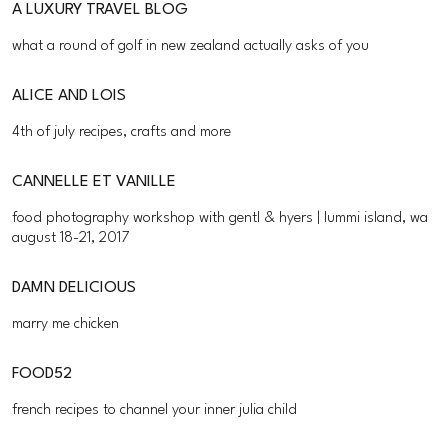
A LUXURY TRAVEL BLOG
what a round of golf in new zealand actually asks of you
ALICE AND LOIS
4th of july recipes, crafts and more
CANNELLE ET VANILLE
food photography workshop with gentl & hyers | lummi island, wa
august 18-21, 2017
DAMN DELICIOUS
marry me chicken
FOOD52
french recipes to channel your inner julia child