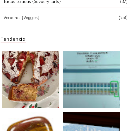
Tartas saladas {Savoury tarts}
(37)
Verduras {Veggies}
(158)
Tendencia