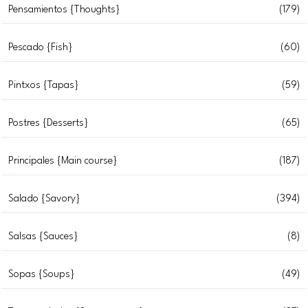
Pensamientos {Thoughts}
(179)
Pescado {Fish}
(60)
Pintxos {Tapas}
(59)
Postres {Desserts}
(65)
Principales {Main course}
(187)
Salado {Savory}
(394)
Salsas {Sauces}
(8)
Sopas {Soups}
(49)