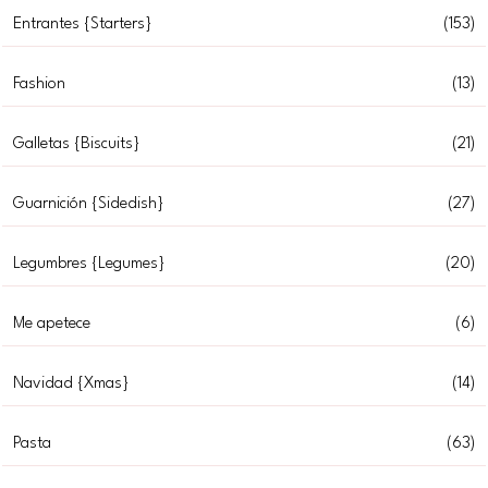
Entrantes {Starters}
(153)
Fashion
(13)
Galletas {Biscuits}
(21)
Guarnición {Sidedish}
(27)
Legumbres {Legumes}
(20)
Me apetece
(6)
Navidad {Xmas}
(14)
Pasta
(63)