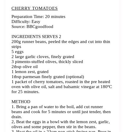
CHERRY TOMATOES
Preparation Time: 20 minutes
Difficulty: Easy
Source: BBCgoodfood
INGREDIENTS SERVES 2
200g runner beans, peeled the edges and cut into thin
strips
5 eggs
2 large garlic cloves, finely grated
3 pimento-stuffed olives, thickly sliced
2tbsp olive oil
1 lemon zest, grated
1tbsp parmesan finely grated (optional)
1 packet of cherry tomatoes, roasted in the pre heated
oven with olive oil, salt and balsamic vinegar at 180ºC
for 25 minutes.
METHOD
1. Bring a pan of water to the boil, add cut runner
beans and cook for 5 minutes or until just tender, then
drain.
2, Beat the eggs in a bowl with the lemon zest, garlic,
olives and some pepper, then stir in the beans.
3. Heat the oil in a 23cm non-stick frying pan. Pour in