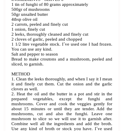
1 tin of funghi of 80 grams approximately
500gr of mushrooms
50gr unsalted butter
4tbsp olive oil
2 carrots, peeled and finely cut
1 onion, finely cut
2 leeks, thoroughly cleaned and finely cut
2 cloves of garlic, peeled and chopped
1 1/2 litre vegetable stock. I´ve used one I had frozen.
You can use any kind.
Salt and pepper to season
Bread to make croutons and a mushroom, peeled and
sliced, to garnish.
METHOD
1. Clean the leeks thoroughly, and when I say it I mean
it and finely cut them. Cut the onion and the garlic
cloves as well.
2. Heat the oil and the butter in a pot and stir in the
prepared vegetables, except the funghi and
mushrooms. Cover and cook the veggies gently for
about 15 minutes or until they are tender. Add the
mushrooms, cut and also the funghi. Leave one
mushroom to slice so we will use it to garnish after.
Combine well all the ingredients and add the broth.
Use any kind of broth or stock you have. I´ve used