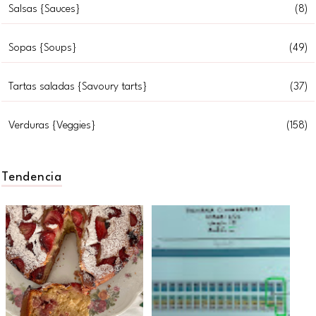
Salsas {Sauces}
(8)
Sopas {Soups}
(49)
Tartas saladas {Savoury tarts}
(37)
Verduras {Veggies}
(158)
Tendencia