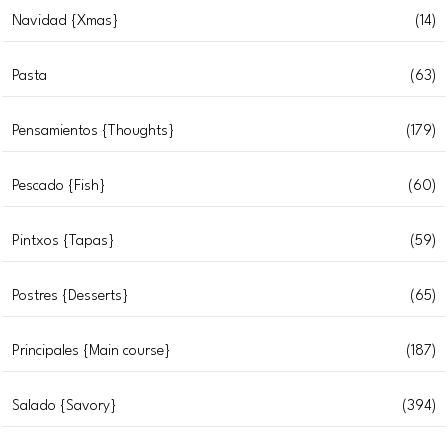
Navidad {Xmas}
(14)
Pasta
(63)
Pensamientos {Thoughts}
(179)
Pescado {Fish}
(60)
Pintxos {Tapas}
(59)
Postres {Desserts}
(65)
Principales {Main course}
(187)
Salado {Savory}
(394)