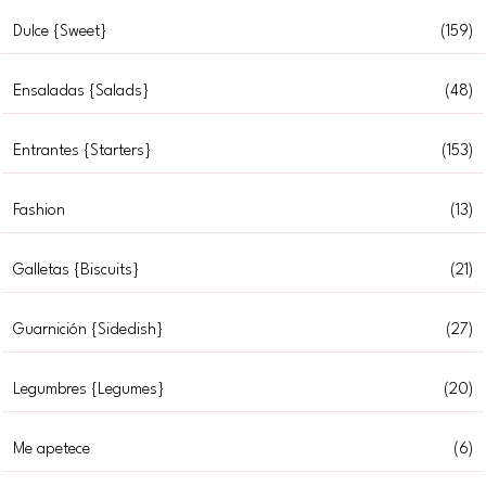
Dulce {Sweet}
(159)
Ensaladas {Salads}
(48)
Entrantes {Starters}
(153)
Fashion
(13)
Galletas {Biscuits}
(21)
Guarnición {Sidedish}
(27)
Legumbres {Legumes}
(20)
Me apetece
(6)