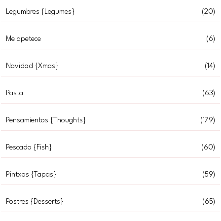
Legumbres {Legumes}
(20)
Me apetece
(6)
Navidad {Xmas}
(14)
Pasta
(63)
Pensamientos {Thoughts}
(179)
Pescado {Fish}
(60)
Pintxos {Tapas}
(59)
Postres {Desserts}
(65)