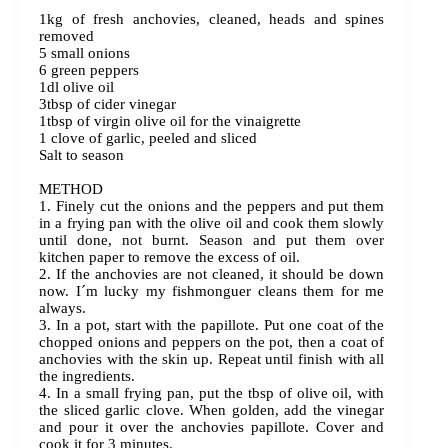
1kg of fresh anchovies, cleaned, heads and spines
removed
5 small onions
6 green peppers
1dl olive oil
3tbsp of cider vinegar
1tbsp of virgin olive oil for the vinaigrette
1 clove of garlic, peeled and sliced
Salt to season
METHOD
1. Finely cut the onions and the peppers and put them
in a frying pan with the olive oil and cook them slowly
until done, not burnt. Season and put them over
kitchen paper to remove the excess of oil.
2. If the anchovies are not cleaned, it should be down
now. I´m lucky my fishmonguer cleans them for me
always.
3. In a pot, start with the papillote. Put one coat of the
chopped onions and peppers on the pot, then a coat of
anchovies with the skin up. Repeat until finish with all
the ingredients.
4. In a small frying pan, put the tbsp of olive oil, with
the sliced garlic clove. When golden, add the vinegar
and pour it over the anchovies papillote. Cover and
cook it for 3 minutes.