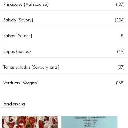
Principales {Main course}
(187)
Salado {Savory}
(394)
Salsas {Sauces}
(8)
Sopas {Soups}
(49)
Tartas saladas {Savoury tarts}
(37)
Verduras {Veggies}
(158)
Tendencia