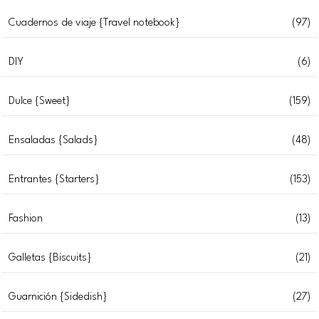
Cuadernos de viaje {Travel notebook}
(97)
DIY
(6)
Dulce {Sweet}
(159)
Ensaladas {Salads}
(48)
Entrantes {Starters}
(153)
Fashion
(13)
Galletas {Biscuits}
(21)
Guarnición {Sidedish}
(27)