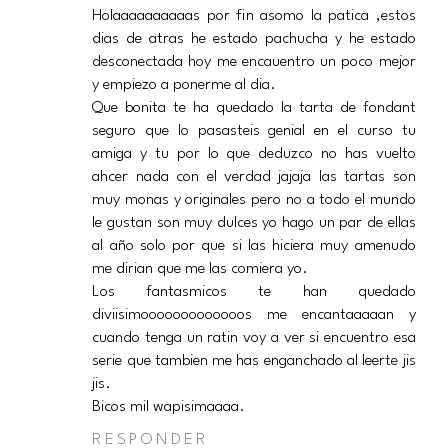
Holaaaaaaaaaas por fin asomo la patica ,estos
dias de atras he estado pachucha y he estado
desconectada hoy me encauentro un poco mejor
y empiezo a ponerme al dia.
Que bonita te ha quedado la tarta de fondant
seguro que lo pasasteis genial en el curso tu
amiga y tu por lo que deduzco no has vuelto
ahcer nada con el verdad jajaja las tartas son
muy monas y originales pero no a todo el mundo
le gustan son muy dulces yo hago un par de ellas
al año solo por que si las hiciera muy amenudo
me dirian que me las comiera yo.
Los fantasmicos te han quedado
diviisimooooooooooooos me encantaaaaan y
cuando tenga un ratin voy a ver si encuentro esa
serie que tambien me has enganchado al leerte jis
jis.
Bicos mil wapisimaaaa.
RESPONDER