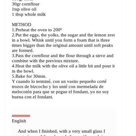
30gr cornflour
1tsp olive oil
1 tbsp whole milk
METHOD
1.Preheat the oven to 200º
2.Put the eggs, the yolks, the sugar and the lemon zest
in a bowl. Whisk until you form a foam that is three
times bigger than the original amount until soft peaks
are formed.
3.Pass the cornflour and the flour through a sieve and
combine with the previous mixture.
4.Heat the milk with the olive oil a little bit and pour it
in the bowl.
5.Bake for 30min.
Y cuando lo terminé, con un vasito pequeño corté
trozos de bizcocho y los unté con mermelada de
melocotón para que se pegue el fondant, yo no soy
buena con el fondant.
And when I finished, with a very small glass I