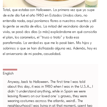
Total, que estaba con Halloween. La primera vez que yo supe
de este día fué el año 1980 en Estados Unidos claro, no
entendía nada, aquí poníamos flores a nuestros muertos y allí
la gente se vestía de ellos. La mitad del vecindario donde yo
vivía, se pasó dos días (o más) explicándome en qué consistía
el plan, los caramelos, el "truco o trato" y toda esa
parafernalia. La verdad es que me lo pasé bien. Mis hijos y
sobrinos si que se han disfrazado alguna vez. Además, hoy es
el aniversario de mi padre, casualidad.
Anyway, back to Halloween. The first time I was told
about this day, it was in 1980 when I was in the U.S.A., I
didn´t understand anything, while in Spain we were
leaving flowers on our loved one´s graves, they were
wearing costumes accross the atlantic, weird!. The
neighbourhood I was living in at that moment, spent two