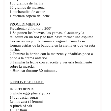
130 gramos de harina
30 gramos de maizena
1 cucharadita de aceite
1 cuchara sopera de leche
PROCEDIMIENTO
Precalentar el horno a 200º
1.Se ponen los huevos, las yemas, el azúcar y la
ralladura en un bol y se bate hasta formar una espuma
tres veces mayor del tamaño original. Cuando se
forman estrías de la batidora en la crema es que ya está
hecha.
2.Tamizar la harina con la maizena y añadirlas poco a
poco a la crema anterior.
3.Templar la leche con el aceite y verterla lentamente
sobre la mezcla.
4.Hornear durante 30 minutos.
GENOVESE CAKE
INGREDIENTS
5 whole eggs plus 2 yolks
170gr caster sugar
Lemos zest (1 lemon)
A pinch of salt
130gr flour