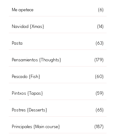
Me apetece
(6)
Navidad {Xmas}
(14)
Pasta
(63)
Pensamientos {Thoughts}
(179)
Pescado {Fish}
(60)
Pintxos {Tapas}
(59)
Postres {Desserts}
(65)
Principales {Main course}
(187)