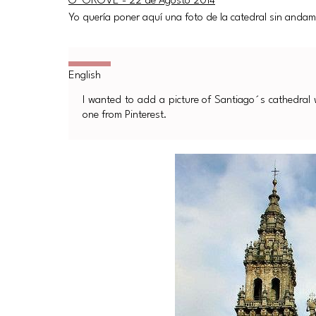
O´GROVE - 22 de Agosto 2014
Yo quería poner aquí una foto de la catedral sin andami
I wanted to add a picture of Santiago´s cathedral wi
one from Pinterest.