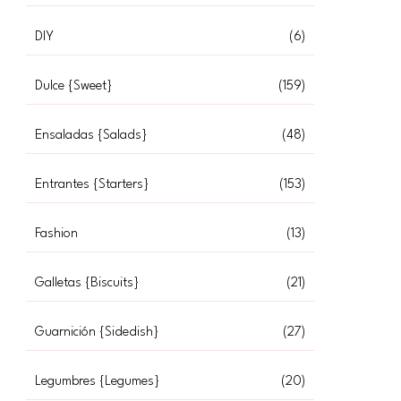
DIY
(6)
Dulce {Sweet}
(159)
Ensaladas {Salads}
(48)
Entrantes {Starters}
(153)
Fashion
(13)
Galletas {Biscuits}
(21)
Guarnición {Sidedish}
(27)
Legumbres {Legumes}
(20)