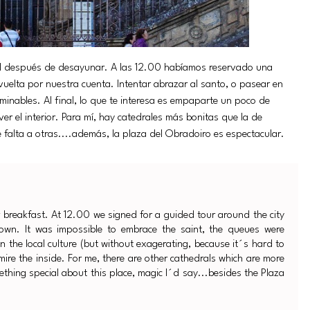
al después de desayunar. A las 12.00 habíamos reservado una
vuelta por nuestra cuenta. Intentar abrazar al santo, o pasear en
terminables. Al final, lo que te interesa es empaparte un poco de
ver el interior. Para mí, hay catedrales más bonitas que la de
e falta a otras....además, la plaza del Obradoiro es espectacular.
er breakfast. At 12.00 we signed for a guided tour around the city
 own. It was impossible to embrace the saint, the queues were
in the local culture (but without exagerating, because it´s hard to
dmire the inside. For me, there are other cathedrals which are more
ething special about this place, magic I´d say...besides the Plaza