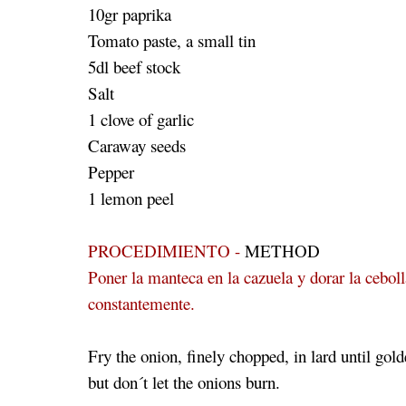
10gr paprika
Tomato paste, a small tin
5dl beef stock
Salt
1 clove of garlic
Caraway seeds
Pepper
1 lemon peel
PROCEDIMIENTO -
METHOD
Poner la manteca en la cazuela y dorar la cebol
constantemente.
Fry the onion, finely chopped, in lard until gol
but don´t let the onions burn.