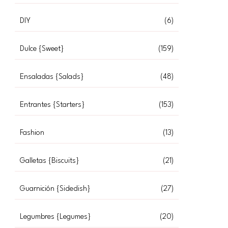
DIY
(6)
Dulce {Sweet}
(159)
Ensaladas {Salads}
(48)
Entrantes {Starters}
(153)
Fashion
(13)
Galletas {Biscuits}
(21)
Guarnición {Sidedish}
(27)
Legumbres {Legumes}
(20)