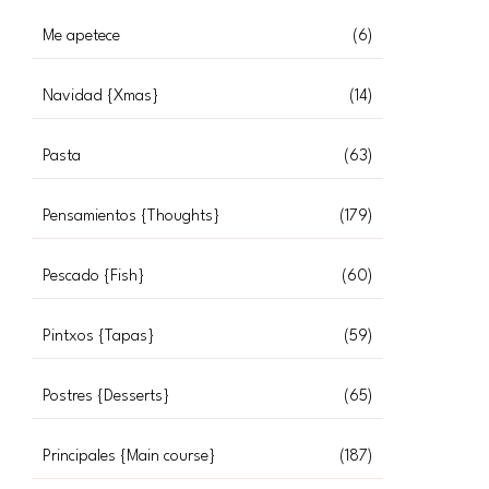
Me apetece
(6)
Navidad {Xmas}
(14)
Pasta
(63)
Pensamientos {Thoughts}
(179)
Pescado {Fish}
(60)
Pintxos {Tapas}
(59)
Postres {Desserts}
(65)
Principales {Main course}
(187)