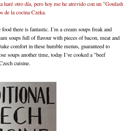
la haré otro día, pero hoy me he atrevido con un "Goulash
os de la cocina Czeka.
 food there is fantastic. I´m a cream soups freak and
eam soups full of flavour with pieces of bacon, meat and
, take comfort in these humble menus, guaranteed to
hose soups another time, today I´ve cooked a "beef
Czech cuisine.