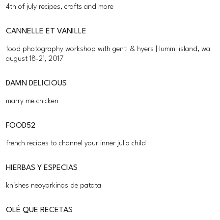
4th of july recipes, crafts and more
CANNELLE ET VANILLE
food photography workshop with gentl & hyers | lummi island, wa
august 18-21, 2017
DAMN DELICIOUS
marry me chicken
FOOD52
french recipes to channel your inner julia child
HIERBAS Y ESPECIAS
knishes neoyorkinos de patata
OLÉ QUE RECETAS