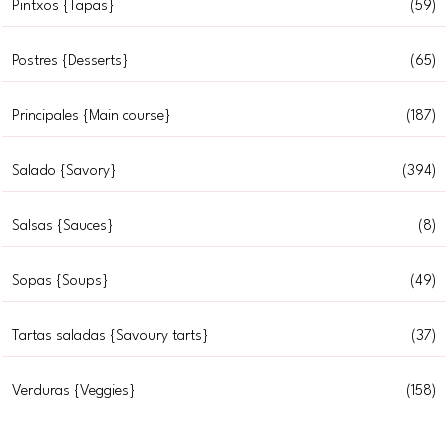
Pintxos {Tapas}
(59)
Postres {Desserts}
(65)
Principales {Main course}
(187)
Salado {Savory}
(394)
Salsas {Sauces}
(8)
Sopas {Soups}
(49)
Tartas saladas {Savoury tarts}
(37)
Verduras {Veggies}
(158)