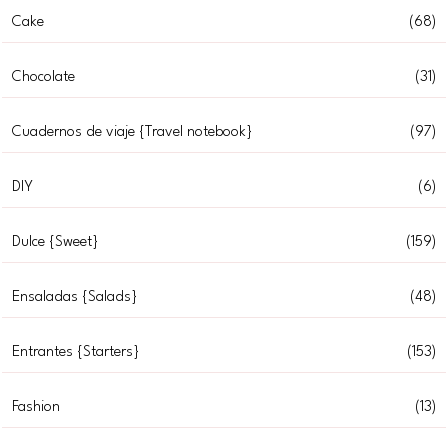
Cake
(68)
Chocolate
(31)
Cuadernos de viaje {Travel notebook}
(97)
DIY
(6)
Dulce {Sweet}
(159)
Ensaladas {Salads}
(48)
Entrantes {Starters}
(153)
Fashion
(13)