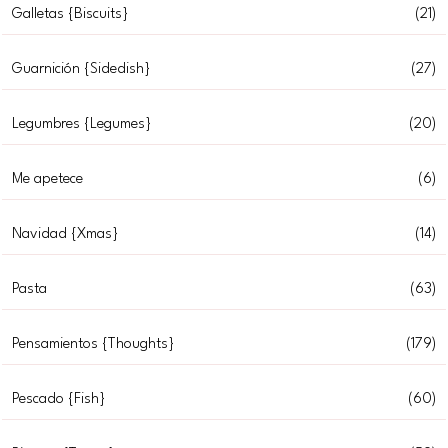
Galletas {Biscuits}
(21)
Guarnición {Sidedish}
(27)
Legumbres {Legumes}
(20)
Me apetece
(6)
Navidad {Xmas}
(14)
Pasta
(63)
Pensamientos {Thoughts}
(179)
Pescado {Fish}
(60)