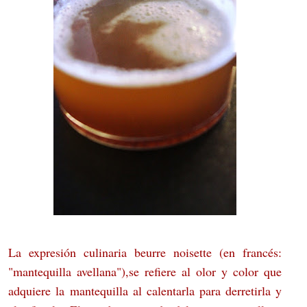
La expresión culinaria beurre noisette (en
francés
:
"mantequilla avellana"),
se refiere al olor y color que
adquiere la mantequilla al calentarla para derretirla y