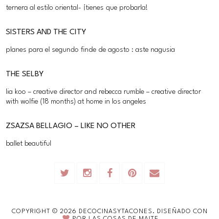
ternera al estilo oriental- ¡tienes que probarla!
SISTERS AND THE CITY
planes para el segundo finde de agosto : aste nagusia
THE SELBY
lia koo – creative director and rebecca rumble – creative director
with wolfie (18 months) at home in los angeles
ZSAZSA BELLAGIO – LIKE NO OTHER
ballet beautiful
COPYRIGHT ©
2026
DECOCINASYTACONES.
DISEÑADO CON
POR
LAS COSAS DE MAITE