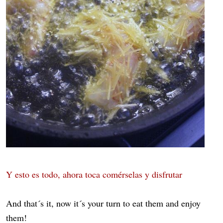
Y esto es todo, ahora toca comérselas y disfrutar
And that´s it, now it´s your turn to eat them and enjoy
them!