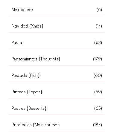
Me apetece
(6)
Navidad {Xmas}
(14)
Pasta
(63)
Pensamientos {Thoughts}
(179)
Pescado {Fish}
(60)
Pintxos {Tapas}
(59)
Postres {Desserts}
(65)
Principales {Main course}
(187)