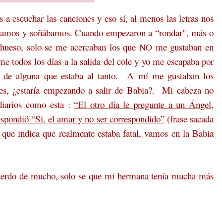
 escuchar las canciones y eso sí, al menos las letras nos
ábamos y soñábamos. Cuando empezaron a “rondar", más o
 hueso, solo se me acercaban los que
me gustaban en
NO
e todos los días a la salida del cole y yo me escapaba por
zo" de alguna que estaba al tanto. A mí me gustaban los
s, ¿estaría empezando a salir de Babia?. Mi cabeza no
diarios como esta :
“El otro día le pregunte a un Ángel,
espondió “Si, el amar y no ser correspondido”
(frase sacada
 que indica que realmente estaba fatal, vamos en la Babia
uerdo de mucho,
solo se que mi hermana tenía mucha más