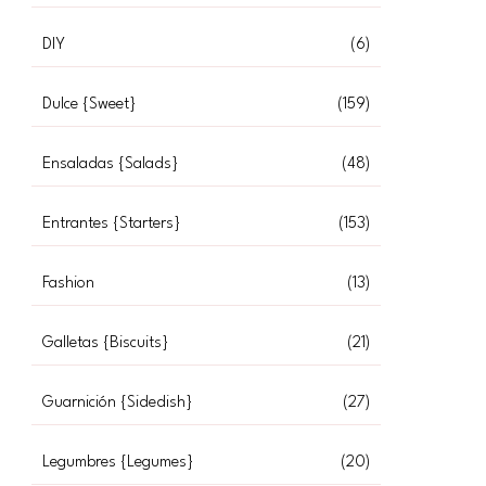
DIY
(6)
Dulce {Sweet}
(159)
Ensaladas {Salads}
(48)
Entrantes {Starters}
(153)
Fashion
(13)
Galletas {Biscuits}
(21)
Guarnición {Sidedish}
(27)
Legumbres {Legumes}
(20)