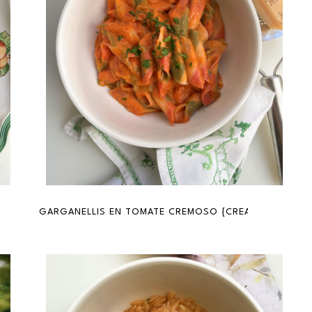
EREJIL {OVEN PORK RIBS WITH PARSLEY SAUCE}
GARGANELLIS EN TOMATE CREMOSO {CREAMY TOMATO