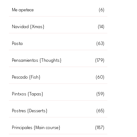
Me apetece
(6)
Navidad {Xmas}
(14)
Pasta
(63)
Pensamientos {Thoughts}
(179)
Pescado {Fish}
(60)
 GARGANELLI}
Pintxos {Tapas}
(59)
Postres {Desserts}
(65)
Principales {Main course}
(187)