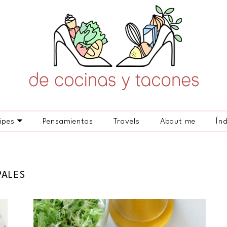
ipes
Pensamientos
Travels
About me
Ín
PALES