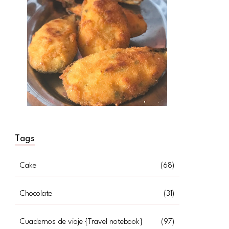
Tags
WITH VEGGIES}
Cake
(68)
Chocolate
(31)
Cuadernos de viaje {Travel notebook}
(97)