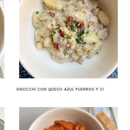
{AUBERGINE SALAD WITH CHICKPEAS AND FETA CHEESE}
GNOCCHI CON QUESO AZUL PUERROS Y CHAMPIS {CR