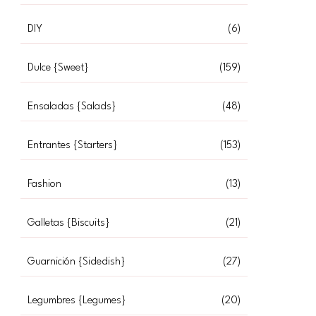
DIY
(6)
Dulce {Sweet}
(159)
Ensaladas {Salads}
(48)
Entrantes {Starters}
(153)
Fashion
(13)
EAMY BLUE CHEESE GNOCCHI WITH LEEKS AND MUSHROOMS}
Galletas {Biscuits}
(21)
Guarnición {Sidedish}
(27)
Legumbres {Legumes}
(20)