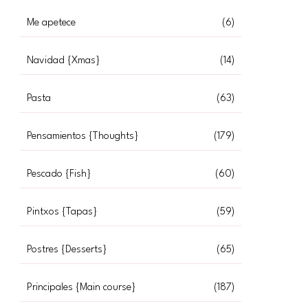
Me apetece
(6)
Navidad {Xmas}
(14)
Pasta
(63)
Pensamientos {Thoughts}
(179)
Pescado {Fish}
(60)
Pintxos {Tapas}
(59)
Postres {Desserts}
(65)
Principales {Main course}
(187)