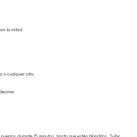
or la mitad
 o cualquier otro
decorar
os puerros durante 15 minutos, hasta que estén blanditos. Subir