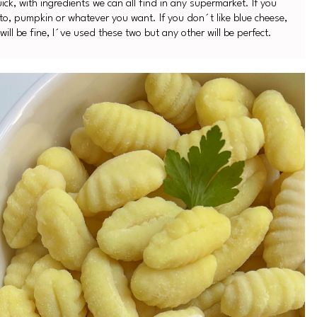
quick, with ingredients we can all find in any supermarket. If you
to, pumpkin or whatever you want. If you don´t like blue cheese,
ill be fine, I´ve used these two but any other will be perfect.