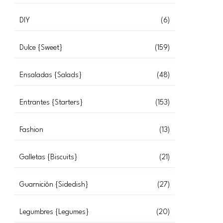
DIY
(6)
Dulce {Sweet}
(159)
Ensaladas {Salads}
(48)
Entrantes {Starters}
(153)
Fashion
(13)
Galletas {Biscuits}
(21)
Guarnición {Sidedish}
(27)
Legumbres {Legumes}
(20)