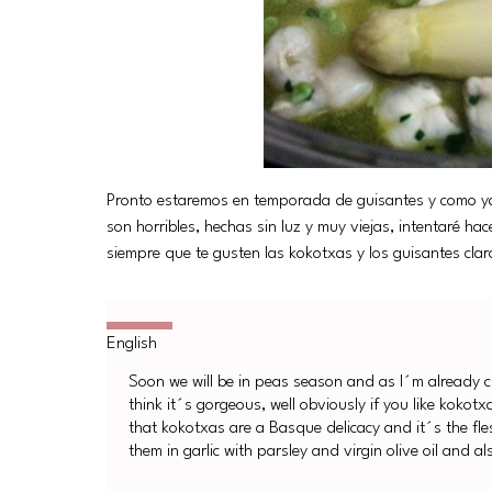
Pronto estaremos en temporada de guisantes y como ya 
son horribles, hechas sin luz y muy viejas, intentaré h
siempre que te gusten las kokotxas y los guisantes cla
Soon we will be in peas season and as I´m already cr
think it´s gorgeous, well obviously if you like kokot
that kokotxas are a Basque delicacy and it´s the fl
them in garlic with parsley and virgin olive oil and 