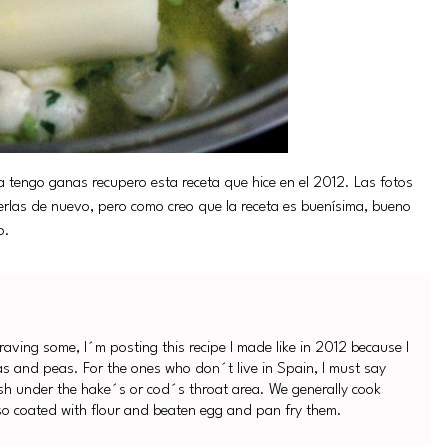
tengo ganas recupero esta receta que hice en el 2012. Las fotos
acerlas de nuevo, pero como creo que la receta es buenísima, bueno
ro.
aving some, I´m posting this recipe I made like in 2012 because I
xas and peas. For the ones who don´t live in Spain, I must say
esh under the hake´s or cod´s throat area. We generally cook
also coated with flour and beaten egg and pan fry them.