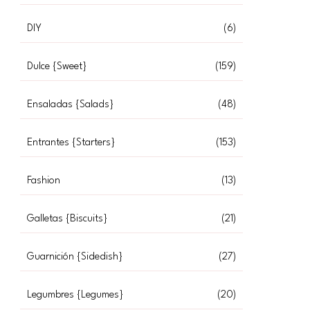
DIY
(6)
Dulce {Sweet}
(159)
Ensaladas {Salads}
(48)
Entrantes {Starters}
(153)
Fashion
(13)
Galletas {Biscuits}
(21)
Guarnición {Sidedish}
(27)
Legumbres {Legumes}
(20)