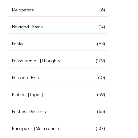
Me apetece
(6)
Navidad {Xmas}
(14)
Pasta
(63)
Pensamientos {Thoughts}
(179)
Pescado {Fish}
(60)
Pintxos {Tapas}
(59)
Postres {Desserts}
(65)
Principales {Main course}
(187)