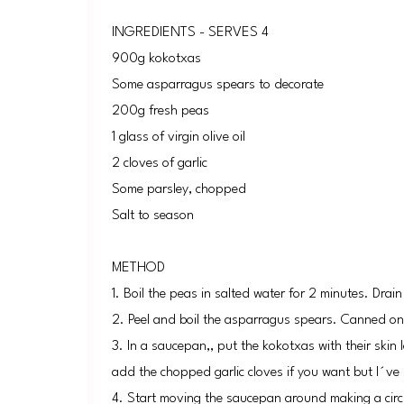
INGREDIENTS - SERVES 4
900g kokotxas
Some asparragus spears to decorate
200g fresh peas
1 glass of virgin olive oil
2 cloves of garlic
Some parsley, chopped
Salt to season
METHOD
1. Boil the peas in salted water for 2 minutes. Drai
2. Peel and boil the asparragus spears. Canned on
3. In a saucepan,, put the kokotxas with their skin
add the chopped garlic cloves if you want but I´ve 
4. Start moving the saucepan around making a circle