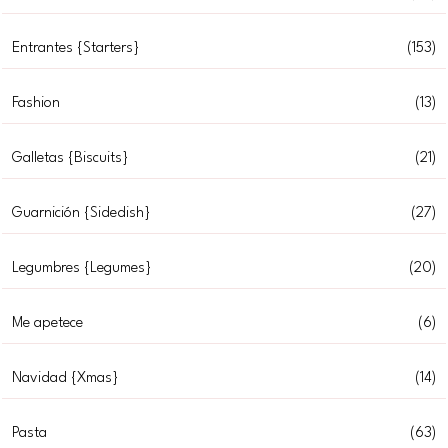
Entrantes {Starters}
(153)
Fashion
(13)
Galletas {Biscuits}
(21)
Guarnición {Sidedish}
(27)
Legumbres {Legumes}
(20)
Me apetece
(6)
Navidad {Xmas}
(14)
Pasta
(63)