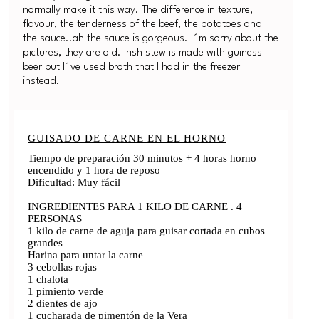
normally make it this way. The difference in texture,
flavour, the tenderness of the beef, the potatoes and
the sauce..ah the sauce is gorgeous. I´m sorry about the
pictures, they are old. Irish stew is made with guiness
beer but I´ve used broth that I had in the freezer
instead.
GUISADO DE CARNE EN EL HORNO
Tiempo de preparación 30 minutos + 4 horas horno
encendido y 1 hora de reposo
Dificultad: Muy fácil
INGREDIENTES PARA 1 KILO DE CARNE . 4
PERSONAS
1 kilo de carne de aguja para guisar cortada en cubos
grandes
Harina para untar la carne
3 cebollas rojas
1 chalota
1 pimiento verde
2 dientes de ajo
1 cucharada de pimentón de la Vera