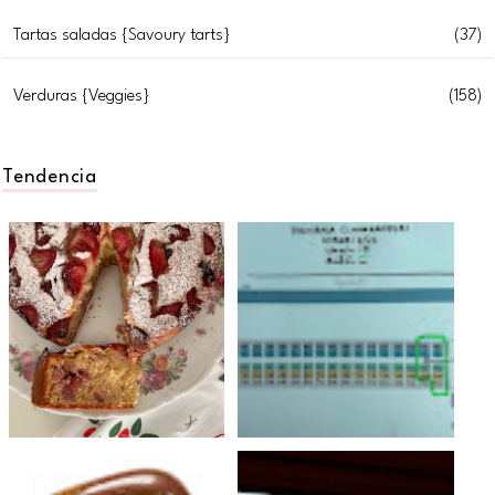
Tartas saladas {Savoury tarts}
(37)
Verduras {Veggies}
(158)
Tendencia