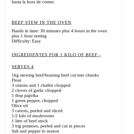
hasta la hora de comer.
BEEF STEW IN THE OVEN
Hands in time: 30 minutes plus 4 hours in the oven
plus 1 hour resting
Difficulty: Easy
INGREDIENTES FOR 1 KILO OF BEEF -
SERVES 4
1kg stewing beef/braising beef cut into chunks
Flour
3 onions and 1 challot chopped
2 cloves of garlic chopped
1 tbsp paprika
1 green pepper, chopped
Olive oil
3 carrots, peeled and sliced
1/2 kilo of mushrooms
1 litre of beef stock
3 big potatoes, peeled and cut in pieces
Salt and pepper to season