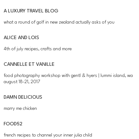
A LUXURY TRAVEL BLOG
what a round of golf in new zealand actually asks of you
ALICE AND LOIS
4th of july recipes, crafts and more
CANNELLE ET VANILLE
food photography workshop with gentl & hyers | lummi island, wa
august 18-21, 2017
DAMN DELICIOUS
marry me chicken
FOOD52
french recipes to channel your inner julia child