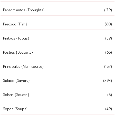
Pensamientos {Thoughts}
(179)
Pescado {Fish}
(60)
Pintxos {Tapas}
(59)
Postres {Desserts}
(65)
Principales {Main course}
(187)
Salado {Savory}
(394)
Salsas {Sauces}
(8)
Sopas {Soups}
(49)