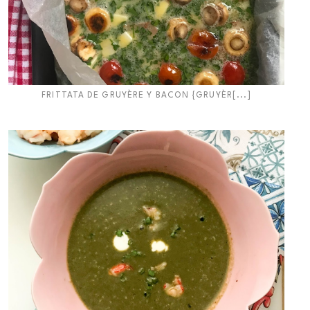
FRITTATA DE GRUYÈRE Y BACON {GRUYÈR[...]