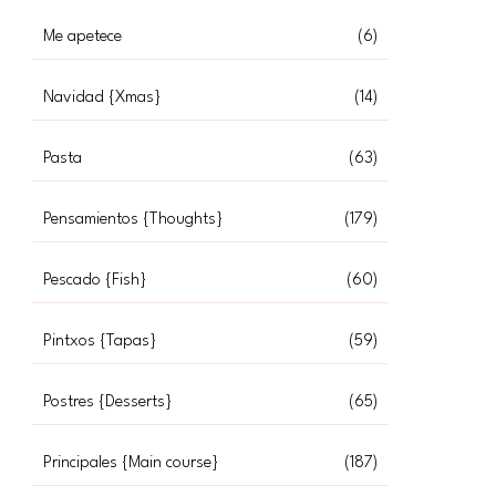
Me apetece
(6)
Navidad {Xmas}
(14)
Pasta
(63)
Pensamientos {Thoughts}
(179)
Pescado {Fish}
(60)
Pintxos {Tapas}
(59)
Postres {Desserts}
(65)
Principales {Main course}
(187)