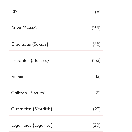
DIY
(6)
Dulce {Sweet}
(159)
Ensaladas {Salads}
(48)
Entrantes {Starters}
(153)
Fashion
(13)
Galletas {Biscuits}
(21)
Guarnición {Sidedish}
(27)
Legumbres {Legumes}
(20)