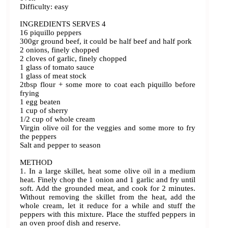
Difficulty: easy
INGREDIENTS SERVES 4
16 piquillo peppers
300gr ground beef, it could be half beef and half pork
2 onions, finely chopped
2 cloves of garlic, finely chopped
1 glass of tomato sauce
1 glass of meat stock
2tbsp flour + some more to coat each piquillo before
frying
1 egg beaten
1 cup of sherry
1/2 cup of whole cream
Virgin olive oil for the veggies and some more to fry
the peppers
Salt and pepper to season
METHOD
1. In a large skillet, heat some olive oil in a medium
heat. Finely chop the 1 onion and 1 garlic and fry until
soft. Add the grounded meat, and cook for 2 minutes.
Without removing the skillet from the heat, add the
whole cream, let it reduce for a while and stuff the
peppers with this mixture. Place the stuffed peppers in
an oven proof dish and reserve.