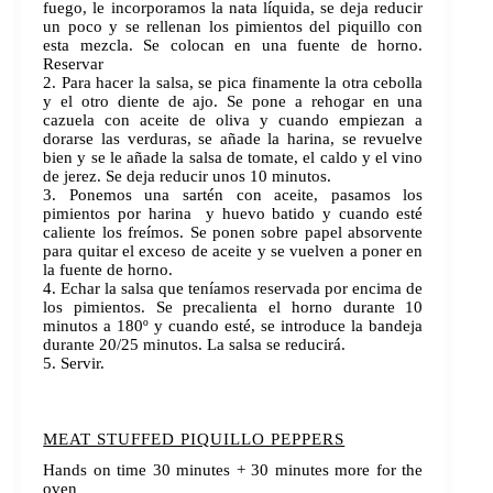
fuego, le incorporamos la nata líquida, se deja reducir
un poco y se rellenan los pimientos del piquillo con
esta mezcla. Se colocan en una fuente de horno.
Reservar
2. Para hacer la salsa, se pica finamente la otra cebolla
y el otro diente de ajo. Se pone a rehogar en una
cazuela con aceite de oliva y cuando empiezan a
dorarse las verduras, se añade la harina, se revuelve
bien y se le añade la salsa de tomate, el caldo y el vino
de jerez. Se deja reducir unos 10 minutos.
3. Ponemos una sartén con aceite, pasamos los
pimientos por harina y huevo batido y cuando esté
caliente los freímos. Se ponen sobre papel absorvente
para quitar el exceso de aceite y se vuelven a poner en
la fuente de horno.
4. Echar la salsa que teníamos reservada por encima de
los pimientos. Se precalienta el horno durante 10
minutos a 180º y cuando esté, se introduce la bandeja
durante 20/25 minutos. La salsa se reducirá.
5. Servir.
MEAT STUFFED PIQUILLO PEPPERS
Hands on time 30 minutes + 30 minutes more for the
oven