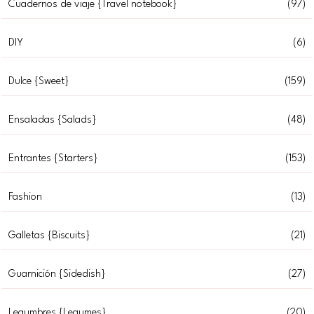
Cuadernos de viaje {Travel notebook}
(97)
DIY
(6)
Dulce {Sweet}
(159)
Ensaladas {Salads}
(48)
Entrantes {Starters}
(153)
Fashion
(13)
Galletas {Biscuits}
(21)
Guarnición {Sidedish}
(27)
Legumbres {Legumes}
(20)