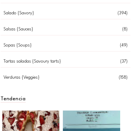
Salado {Savory}
(394)
Salsas {Sauces}
(8)
Sopas {Soups}
(49)
Tartas saladas {Savoury tarts}
(37)
Verduras {Veggies}
(158)
Tendencia