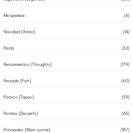
Me apetece
(6)
Navidad {Xmas}
(14)
Pasta
(63)
Pensamientos {Thoughts}
(179)
Pescado {Fish}
(60)
Pintxos {Tapas}
(59)
Postres {Desserts}
(65)
Principales {Main course}
(187)