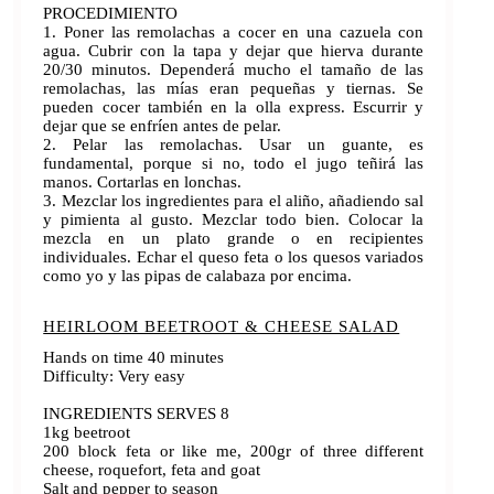
PROCEDIMIENTO
1. Poner las remolachas a cocer en una cazuela con
agua. Cubrir con la tapa y dejar que hierva durante
20/30 minutos. Dependerá mucho el tamaño de las
remolachas, las mías eran pequeñas y tiernas. Se
pueden cocer también en la olla express. Escurrir y
dejar que se enfríen antes de pelar.
2. Pelar las remolachas. Usar un guante, es
fundamental, porque si no, todo el jugo teñirá las
manos. Cortarlas en lonchas.
3. Mezclar los ingredientes para el aliño, añadiendo sal
y pimienta al gusto. Mezclar todo bien. Colocar la
mezcla en un plato grande o en recipientes
individuales. Echar el queso feta o los quesos variados
como yo y las pipas de calabaza por encima.
HEIRLOOM BEETROOT & CHEESE SALAD
Hands on time 40 minutes
Difficulty: Very easy
INGREDIENTS SERVES 8
1kg beetroot
200 block feta or like me, 200gr of three different
cheese, roquefort, feta and goat
Salt and pepper to season