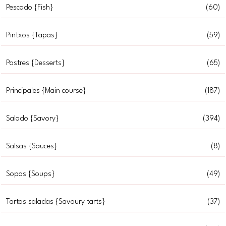
Pescado {Fish}
(60)
Pintxos {Tapas}
(59)
Postres {Desserts}
(65)
Principales {Main course}
(187)
Salado {Savory}
(394)
Salsas {Sauces}
(8)
Sopas {Soups}
(49)
Tartas saladas {Savoury tarts}
(37)