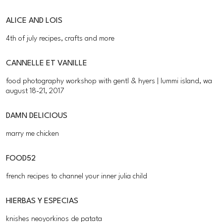
ALICE AND LOIS
4th of july recipes, crafts and more
CANNELLE ET VANILLE
food photography workshop with gentl & hyers | lummi island, wa
august 18-21, 2017
DAMN DELICIOUS
marry me chicken
FOOD52
french recipes to channel your inner julia child
HIERBAS Y ESPECIAS
knishes neoyorkinos de patata