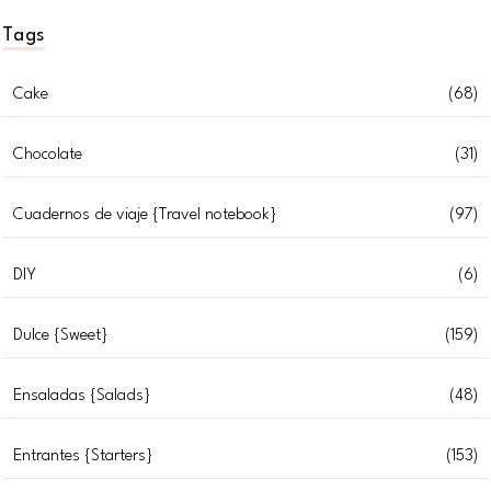
Tags
Cake
(68)
Chocolate
(31)
Cuadernos de viaje {Travel notebook}
(97)
DIY
(6)
Dulce {Sweet}
(159)
Ensaladas {Salads}
(48)
Entrantes {Starters}
(153)