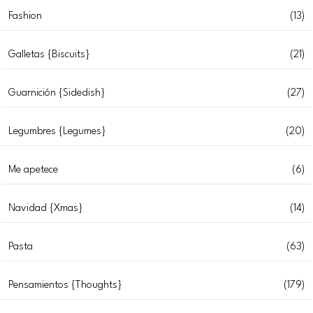
Fashion
(13)
Galletas {Biscuits}
(21)
Guarnición {Sidedish}
(27)
Legumbres {Legumes}
(20)
Me apetece
(6)
Navidad {Xmas}
(14)
Pasta
(63)
Pensamientos {Thoughts}
(179)