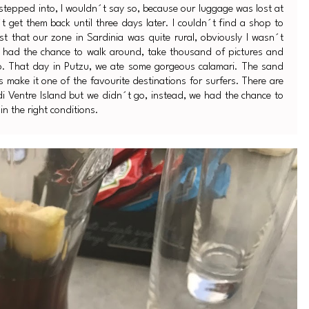
 stepped into, I wouldn´t say so, because our luggage was lost at
get them back until three days later. I couldn´t find a shop to
st that our zone in Sardinia was quite rural, obviously I wasn´t
 I had the chance to walk around, take thousand of pictures and
lso. That day in Putzu, we ate some gorgeous calamari. The sand
 make it one of the favourite destinations for surfers. There are
 di Ventre Island but we didn´t go, instead, we had the chance to
n the right conditions.