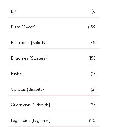
DIY
(6)
Dulce {Sweet}
(159)
Ensaladas {Salads}
(48)
Entrantes {Starters}
(153)
Fashion
(13)
Galletas {Biscuits}
(21)
Guarnición {Sidedish}
(27)
Legumbres {Legumes}
(20)