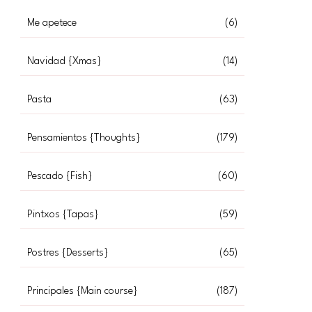
Me apetece
(6)
Navidad {Xmas}
(14)
Pasta
(63)
Pensamientos {Thoughts}
(179)
Pescado {Fish}
(60)
Pintxos {Tapas}
(59)
Postres {Desserts}
(65)
Principales {Main course}
(187)