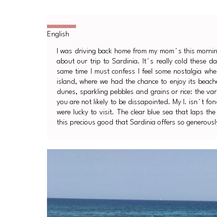
I was driving back home from my mom´s this morning,
about our trip to Sardinia. It´s really cold these d
same time I must confess I feel some nostalgia wh
island, where we had the chance to enjoy its beach
dunes, sparkling pebbles and grains or rice: the vari
you are not likely to be dissapointed. My I. isn´t f
were lucky to visit. The clear blue sea that laps th
this precious good that Sardinia offers so generousl