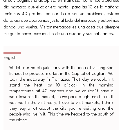
al sur. Cogimos la autopista en Tramazza. La temperatura ese
día marcaba que el calor era mortal, para las 10 de la mañana
teníamos 40 grados, pasear iba a ser un problema, estaba
claro, así que aparcamos justo al lado del mercado y estuvimos
dando una vuelta. Visitar mercados es una cosa que siempre
me gusta hacer, dice mucho de una ciudad y sus habitantes.
We left our hotel quite early with the idea of visiting San
Benedetto produce market in the Capital of Cagliari. We
took the motorway in Tramazza. That day we couldn´t
stand the heat, by 10 o´clock in the morning
temperatures hit 40 degrees and we couldn´t have a
walk towards the market, so we parked right next to it. It
was worth the visit really, I love to visit markets, I think
they say a lot about the city you´re visiting and the
people who live in it. This time we headed to the south of
the island.