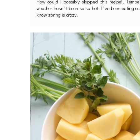
How could I possibly skipped this recipe!. Temper
weather hasn´t been so so hot. I´ve been eating cre
know spring is crazy.