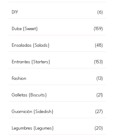
DIY
(6)
Dulce {Sweet}
(159)
Ensaladas {Salads}
(48)
Entrantes {Starters}
(153)
Fashion
(13)
Galletas {Biscuits}
(21)
Guarnición {Sidedish}
(27)
Legumbres {Legumes}
(20)