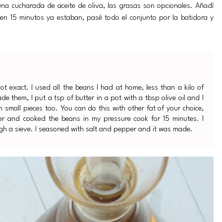
na cucharada de aceite de oliva, las grasas son opcionales. Añadí
 en 15 minutos ya estaban, pasé todo el conjunto por la batidora y
t exact. I used all the beans I had at home, less than a kilo of
e them, I put a tsp of butter in a pot with a tbsp olive oil and I
small pieces too. You can do this with other fat of your choice,
ater and cooked the beans in my pressure cook for 15 minutes. I
gh a sieve. I seasoned with salt and pepper and it was made.