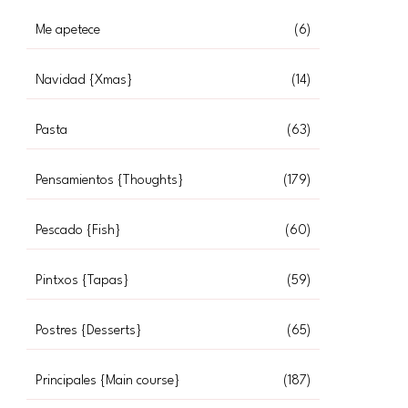
Me apetece
(6)
Navidad {Xmas}
(14)
Pasta
(63)
Pensamientos {Thoughts}
(179)
Pescado {Fish}
(60)
Pintxos {Tapas}
(59)
Postres {Desserts}
(65)
Principales {Main course}
(187)