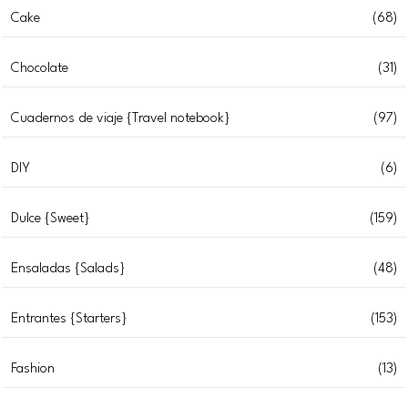
Cake
(68)
Chocolate
(31)
Cuadernos de viaje {Travel notebook}
(97)
DIY
(6)
Dulce {Sweet}
(159)
Ensaladas {Salads}
(48)
Entrantes {Starters}
(153)
Fashion
(13)