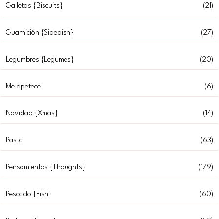
Galletas {Biscuits}
(21)
Guarnición {Sidedish}
(27)
Legumbres {Legumes}
(20)
Me apetece
(6)
Navidad {Xmas}
(14)
Pasta
(63)
Pensamientos {Thoughts}
(179)
Pescado {Fish}
(60)