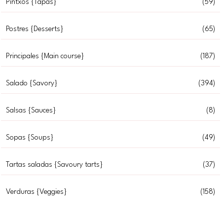
Pintxos {Tapas}
(59)
Postres {Desserts}
(65)
Principales {Main course}
(187)
Salado {Savory}
(394)
Salsas {Sauces}
(8)
Sopas {Soups}
(49)
Tartas saladas {Savoury tarts}
(37)
Verduras {Veggies}
(158)