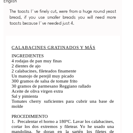
The toasts I´ve finely cut, were from a huge round yeast
bread, if you use smaller breads you will need more
toasts because I´ve needed just 4.
CALABACINES GRATINADOS Y MÁS
INGREDIENTES
4 rodajas de pan muy finas
2 dientes de ajo
2 calabacines, fileteados finamente
Un manojo de perejil muy picado
300 gramos de salsa de tomate frito
30 gramos de parmesano Reggiano rallado
Aceite de oliva virgen extra
Sal y pimienta
Tomates cherry suficientes para cubrir una base de
molde
PROCEDIMIENTO
1. Precalentar el horno a 180ºC. Lavar los calabacines,
cortar los dos extremos y filetear. Yo he usado una
mandolina. Se doran en la sartén los filetes de