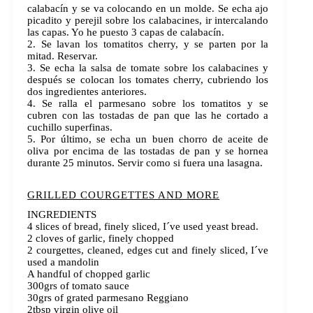
calabacín y se va colocando en un molde. Se echa ajo
picadito y perejil sobre los calabacines, ir intercalando
las capas. Yo he puesto 3 capas de calabacín.
2. Se lavan los tomatitos cherry, y se parten por la
mitad. Reservar.
3. Se echa la salsa de tomate sobre los calabacines y
después se colocan los tomates cherry, cubriendo los
dos ingredientes anteriores.
4. Se ralla el parmesano sobre los tomatitos y se
cubren con las tostadas de pan que las he cortado a
cuchillo superfinas.
5. Por último, se echa un buen chorro de aceite de
oliva por encima de las tostadas de pan y se hornea
durante 25 minutos. Servir como si fuera una lasagna.
GRILLED COURGETTES AND MORE
INGREDIENTS
4 slices of bread, finely sliced, I´ve used yeast bread.
2 cloves of garlic, finely chopped
2 courgettes, cleaned, edges cut and finely sliced, I´ve
used a mandolin
A handful of chopped garlic
300grs of tomato sauce
30grs of grated parmesano Reggiano
2tbsp virgin olive oil