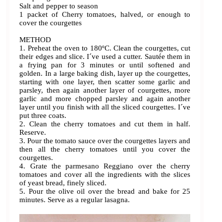
Salt and pepper to season
1 packet of Cherry tomatoes, halved, or enough to
cover the courgettes
METHOD
1. Preheat the oven to 180ºC. Clean the courgettes, cut
their edges and slice. I´ve used a cutter. Sautée them in
a frying pan for 3 minutes or until softened and
golden. In a large baking dish, layer up the courgettes,
starting with one layer, then scatter some garlic and
parsley, then again another layer of courgettes, more
garlic and more chopped parsley and again another
layer until you finish with all the sliced courgettes. I´ve
put three coats.
2. Clean the cherry tomatoes and cut them in half.
Reserve.
3. Pour the tomato sauce over the courgettes layers and
then all the cherry tomatoes until you cover the
courgettes.
4. Grate the parmesano Reggiano over the cherry
tomatoes and cover all the ingredients with the slices
of yeast bread, finely sliced.
5. Pour the olive oil over the bread and bake for 25
minutes. Serve as a regular lasagna.