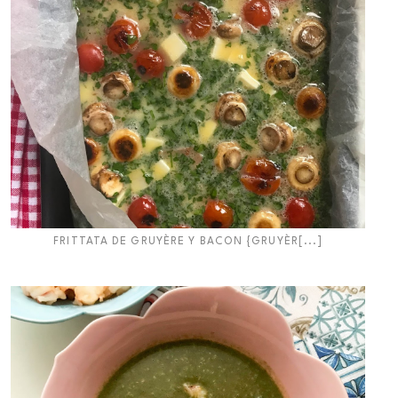
FRITTATA DE GRUYÈRE Y BACON {GRUYÈR[...]