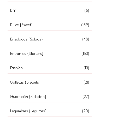
DIY
(6)
Dulce {Sweet}
(159)
Ensaladas {Salads}
(48)
Entrantes {Starters}
(153)
Fashion
(13)
Galletas {Biscuits}
(21)
Guarnición {Sidedish}
(27)
Legumbres {Legumes}
(20)