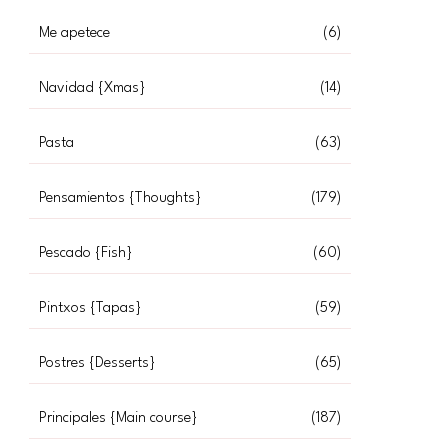
Me apetece
(6)
Navidad {Xmas}
(14)
Pasta
(63)
Pensamientos {Thoughts}
(179)
Pescado {Fish}
(60)
Pintxos {Tapas}
(59)
Postres {Desserts}
(65)
Principales {Main course}
(187)