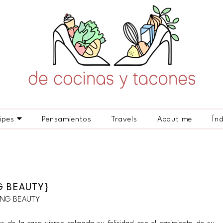
ipes
Pensamientos
Travels
About me
Ín
G BEAUTY}
PING BEAUTY