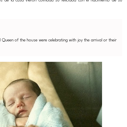
s de la casa vieron colmada su felicidad con el nacimiento de su
d Queen of the house were celebrating with joy the arrival or their