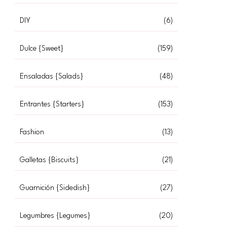
DIY
(6)
Dulce {Sweet}
(159)
Ensaladas {Salads}
(48)
Entrantes {Starters}
(153)
Fashion
(13)
Galletas {Biscuits}
(21)
Guarnición {Sidedish}
(27)
Legumbres {Legumes}
(20)