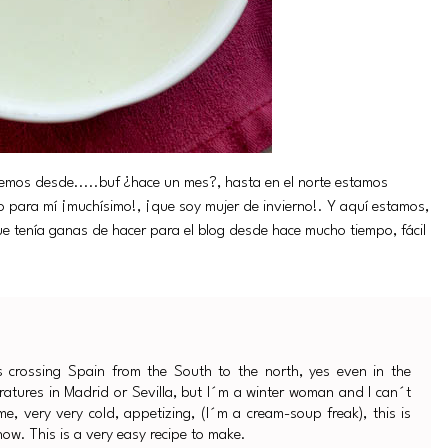
nemos desde.....buf ¿hace un mes?, hasta en el norte estamos
o para mí ¡muchísimo!, ¡que soy mujer de invierno!. Y aquí estamos,
e tenía ganas de hacer para el blog desde hace mucho tiempo, fácil
is crossing Spain from the South to the north, yes even in the
ratures in Madrid or Sevilla, but I´m a winter woman and I can´t
me, very very cold, appetizing, (I´m a cream-soup freak), this is
ow. This is a very easy recipe to make.