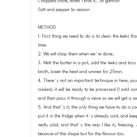
Chopped chive, tones I love it...to garnish
Salt and pepper to season
METHOD
1. First thing we need to do is to clean the leeks th
time.
2. We will chop them when we´re done.
3. Melt the butter in a pot, add the leeks and toss
broth, lower the heat and simmer for 25min.
4. There´s not an important technique in here, you
cooked, it will be ready to be processed (I add s
and then pass it through a sieve so we will get a v
5. And that´s it, the only thing we have to do is coo
put it in the fridge when it´s already cold, and keepi
really cold, and that´s the way I like it, freezing
because of the shape but for the flavour too.