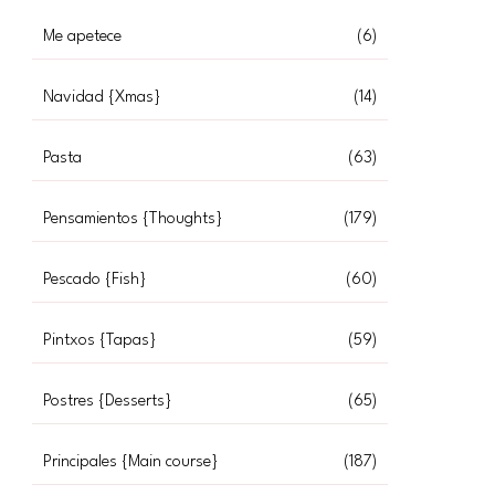
Me apetece
(6)
Navidad {Xmas}
(14)
Pasta
(63)
Pensamientos {Thoughts}
(179)
Pescado {Fish}
(60)
Pintxos {Tapas}
(59)
Postres {Desserts}
(65)
Principales {Main course}
(187)