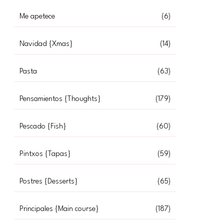
Me apetece
(6)
Navidad {Xmas}
(14)
Pasta
(63)
Pensamientos {Thoughts}
(179)
Pescado {Fish}
(60)
Pintxos {Tapas}
(59)
Postres {Desserts}
(65)
Principales {Main course}
(187)