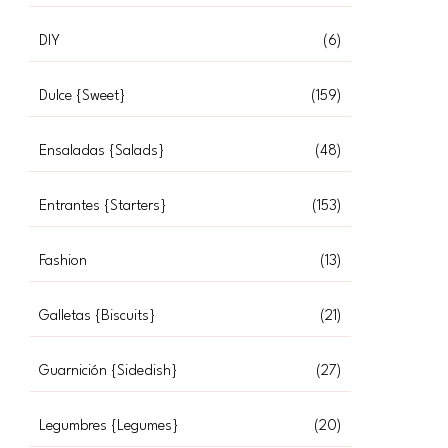
DIY
(6)
Dulce {Sweet}
(159)
Ensaladas {Salads}
(48)
Entrantes {Starters}
(153)
Fashion
(13)
Galletas {Biscuits}
(21)
Guarnición {Sidedish}
(27)
Legumbres {Legumes}
(20)