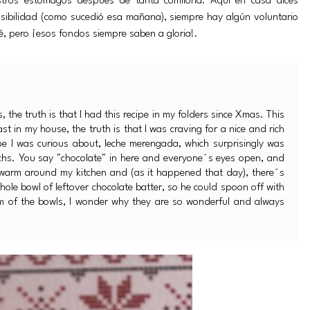
uestros estómagos después de tanta comilona. Aquí en casa dices
posibilidad (como sucedió esa mañana), siempre hay algún voluntario
é, pero ¡esos fondos siempre saben a gloria!.
the truth is that I had this recipe in my folders since Xmas. This
east in my house, the truth is that I was craving for a nice and rich
 I was curious about, leche merengada, which surprisingly was
hs. You say "chocolate" in here and everyone´s eyes open, and
 swarm around my kitchen and (as it happened that day), there´s
ole bowl of leftover chocolate batter, so he could spoon off with
ttom of the bowls, I wonder why they are so wonderful and always