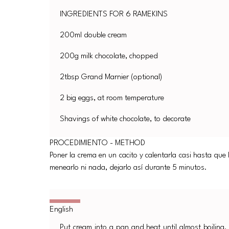
INGREDIENTS FOR 6 RAMEKINS
200ml double cream
200g milk chocolate, chopped
2tbsp Grand Marnier (optional)
2 big eggs, at room temperature
Shavings of white chocolate, to decorate
PROCEDIMIENTO - METHOD
Poner la crema en un cacito y calentarla casi hasta que h
menearlo ni nada, dejarlo así durante 5 minutos.
Put cream into a pan and heat until almost boiling.