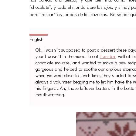
nos pareció una delicia), y que bien fría, calmó n
"chocolate", y todo el mundo abre los ojos, y si hay 
para "rascar" los fondos de las cazuelas. No se por qu
Ok, I wasn´t supposed to post a dessert these days, 
year I wasn´t in the mood to eat
Turrón
, well at l
chocolate mousse, and wanted to make a new recipe
gorgeous and helped to soothe our anxious stomac
when we were close to lunch time, they started to
always a volunteer begging me to let him have the wh
his finger....Ah, those leftover batters in the bo
mouthwatering.