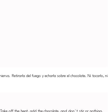
ierva. Retirarla del fuego y echarla sobre el chocolate. Ni tocarlo, ni
 Take off the heat, add the chocolate, and don´t stir or nothing,