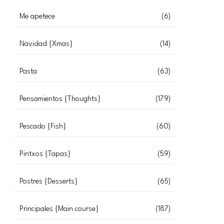
Me apetece
(6)
Navidad {Xmas}
(14)
Pasta
(63)
Pensamientos {Thoughts}
(179)
Pescado {Fish}
(60)
Pintxos {Tapas}
(59)
Postres {Desserts}
(65)
Principales {Main course}
(187)