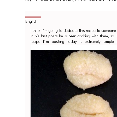
blog. Mi receta es sencillísima, a mí si me encantan las
I think I´m going to dedicate this recipe to someon
in his last posts he´s been cooking with them, so I
recipe I´m posting today is extremely simpl