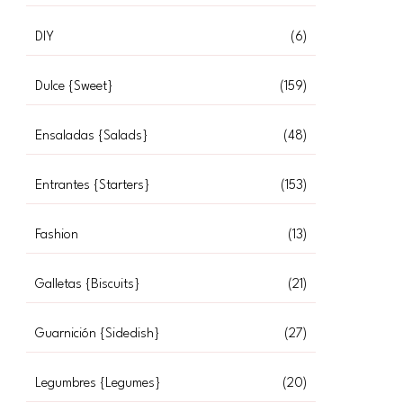
DIY
(6)
Dulce {Sweet}
(159)
Ensaladas {Salads}
(48)
Entrantes {Starters}
(153)
Fashion
(13)
Galletas {Biscuits}
(21)
Guarnición {Sidedish}
(27)
Legumbres {Legumes}
(20)