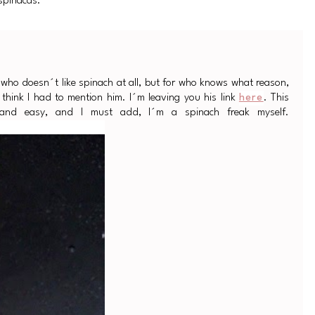
 espinacas.
e who doesn´t like spinach at all, but for who knows what reason,
 think I had to mention him. I´m leaving you his link
here
. This
e and easy, and I must add, I´m a spinach freak myself.