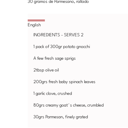
30 gramos de Parmesano, rallado
INGREDIENTS - SERVES 2
1 pack of 300gr potato gnocchi
A few fresh sage sprigs
2tbsp olive oil
200grs fresh baby spinach leaves
1 garlic clove, crushed
80grs creamy goat´s cheese, crumbled
30grs Parmesan, finely grated