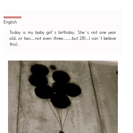
Today is my baby girl´s birthday. She´s not one year
old, or two...not even three......but 28!..I can´t believe
this!.