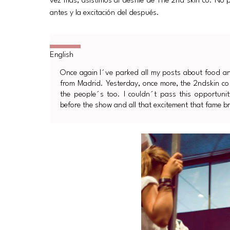
vez más, asistimos al desfile de The 2nd skin co. No 
antes y la excitación del después.
Once again I´ve parked all my posts about food an
from Madrid. Yesterday, once more, the 2ndskin co 
the people´s too. I couldn´t pass this opportuni
before the show and all that excitement that fame br