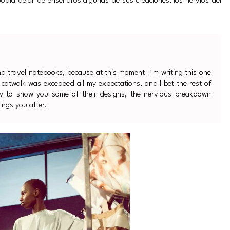
podía dejar de enseñaros algunas de sus creaciones, los nervios del
d travel notebooks, because at this moment I´m writing this one
catwalk was excedeed all my expectations, and I bet the rest of
ty to show you some of their designs, the nervious breakdown
ings you after.