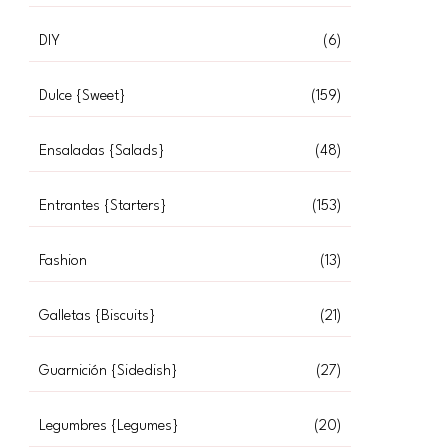
DIY
(6)
Dulce {Sweet}
(159)
Ensaladas {Salads}
(48)
Entrantes {Starters}
(153)
Fashion
(13)
Galletas {Biscuits}
(21)
Guarnición {Sidedish}
(27)
Legumbres {Legumes}
(20)