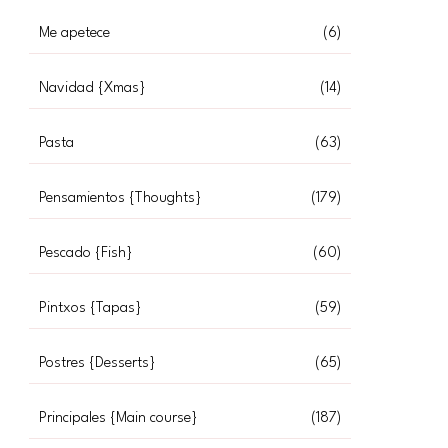
Me apetece
(6)
Navidad {Xmas}
(14)
Pasta
(63)
Pensamientos {Thoughts}
(179)
Pescado {Fish}
(60)
Pintxos {Tapas}
(59)
Postres {Desserts}
(65)
Principales {Main course}
(187)