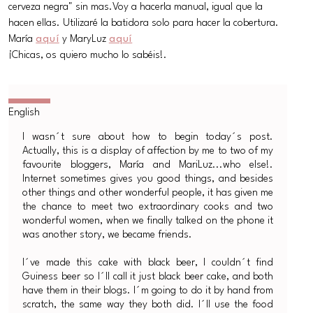
cerveza negra" sin mas.Voy a hacerla manual, igual que la
hacen ellas. Utilizaré la batidora solo para hacer la cobertura.
María
aquí
y MaryLuz
aquí
¡Chicas, os quiero mucho lo sabéis!.
I wasn´t sure about how to begin today´s post.
Actually, this is a display of affection by me to two of my
favourite bloggers, María and MariLuz...who else!.
Internet sometimes gives you good things, and besides
other things and other wonderful people, it has given me
the chance to meet two extraordinary cooks and two
wonderful women, when we finally talked on the phone it
was another story, we became friends.
I´ve made this cake with black beer, I couldn´t find
Guiness beer so I´ll call it just black beer cake, and both
have them in their blogs. I´m going to do it by hand from
scratch, the same way they both did. I´ll use the food