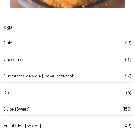
Tags
Cake
(68)
Chocolate
(31)
Cuadernos de viaje {Travel notebook}
(97)
DIY
(6)
Dulce {Sweet}
(159)
Ensaladas {Salads}
(48)