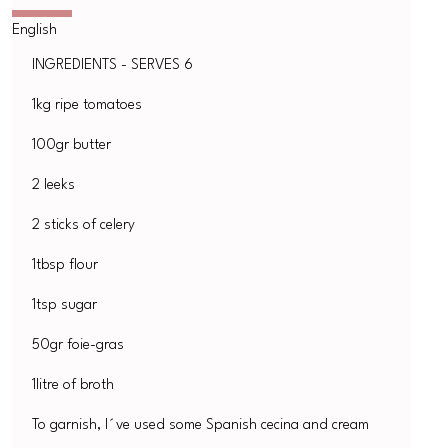
INGREDIENTS - SERVES 6
1kg ripe tomatoes
100gr butter
2 leeks
2 sticks of celery
1tbsp flour
1tsp sugar
50gr foie-gras
1litre of broth
To garnish, I´ve used some Spanish cecina and cream