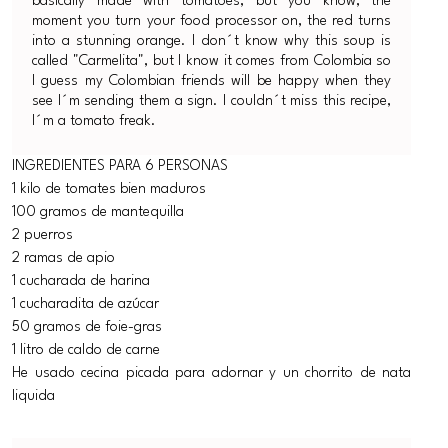
basically made with tomatoes, but you know, the
moment you turn your food processor on, the red turns
into a stunning orange. I don´t know why this soup is
called "Carmelita", but I know it comes from Colombia so
I guess my Colombian friends will be happy when they
see I´m sending them a sign. I couldn´t miss this recipe,
I´m a tomato freak.
INGREDIENTES PARA 6 PERSONAS
1 kilo de tomates bien maduros
100 gramos de mantequilla
2 puerros
2 ramas de apio
1 cucharada de harina
1 cucharadita de azúcar
50 gramos de foie-gras
1 litro de caldo de carne
He usado cecina picada para adornar y un chorrito de nata
liquida