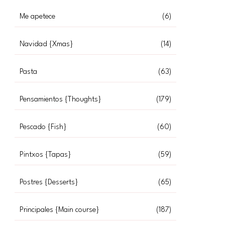
Me apetece
(6)
Navidad {Xmas}
(14)
Pasta
(63)
Pensamientos {Thoughts}
(179)
Pescado {Fish}
(60)
Pintxos {Tapas}
(59)
Postres {Desserts}
(65)
Principales {Main course}
(187)