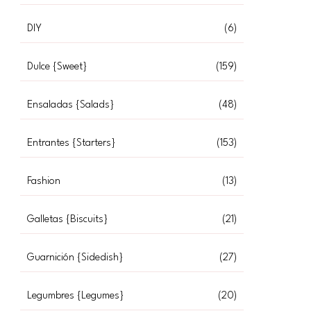
DIY
(6)
Dulce {Sweet}
(159)
Ensaladas {Salads}
(48)
Entrantes {Starters}
(153)
Fashion
(13)
Galletas {Biscuits}
(21)
Guarnición {Sidedish}
(27)
Legumbres {Legumes}
(20)