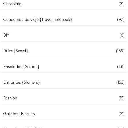
Chocolate
(31)
Cuadernos de viaje {Travel notebook}
(97)
DIY
(6)
Dulce {Sweet}
(159)
Ensaladas {Salads}
(48)
Entrantes {Starters}
(153)
Fashion
(13)
Galletas {Biscuits}
(21)