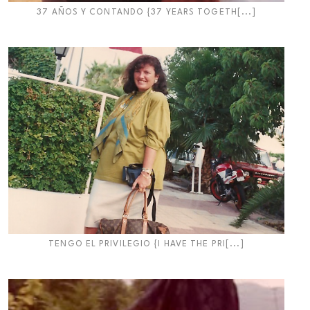
37 AÑOS Y CONTANDO {37 YEARS TOGETH[...]
TENGO EL PRIVILEGIO {I HAVE THE PRI[...]