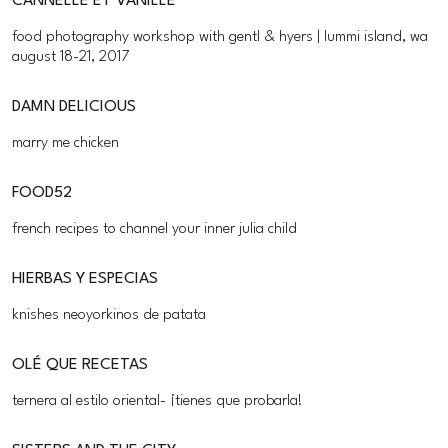
CANNELLE ET VANILLE
food photography workshop with gentl & hyers | lummi island, wa
august 18-21, 2017
DAMN DELICIOUS
marry me chicken
FOOD52
french recipes to channel your inner julia child
HIERBAS Y ESPECIAS
knishes neoyorkinos de patata
OLÉ QUE RECETAS
ternera al estilo oriental- ¡tienes que probarla!