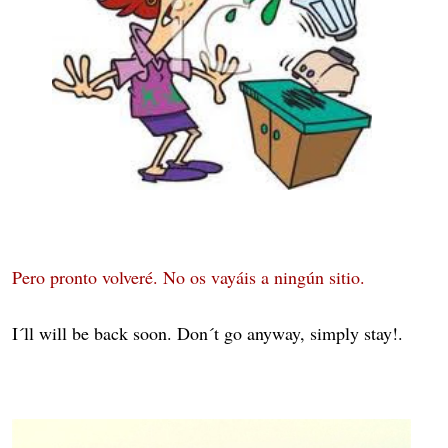
Pero pronto volveré. No os vayáis a ningún sitio.
I´ll will be back soon. Don´t go anyway, simply stay!.