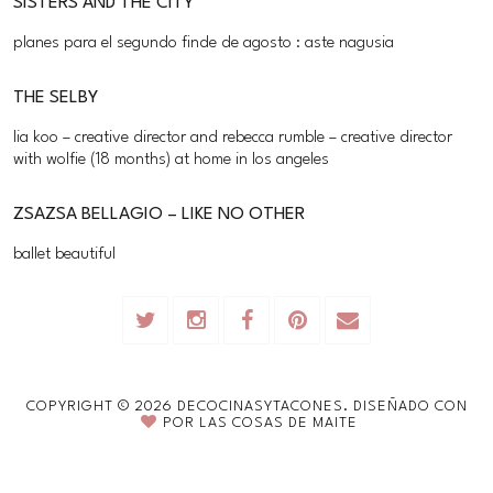
SISTERS AND THE CITY
planes para el segundo finde de agosto : aste nagusia
THE SELBY
lia koo – creative director and rebecca rumble – creative director
with wolfie (18 months) at home in los angeles
ZSAZSA BELLAGIO – LIKE NO OTHER
ballet beautiful
COPYRIGHT ©
2026
DECOCINASYTACONES.
DISEÑADO CON
POR
LAS COSAS DE MAITE