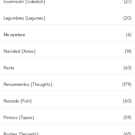
Guarnición {Sidedish}
(27)
Legumbres {Legumes}
(20)
Me apetece
(6)
Navidad {Xmas}
(14)
Pasta
(63)
Pensamientos {Thoughts}
(179)
Pescado {Fish}
(60)
Pintxos {Tapas}
(59)
Postres {Desserts}
(65)