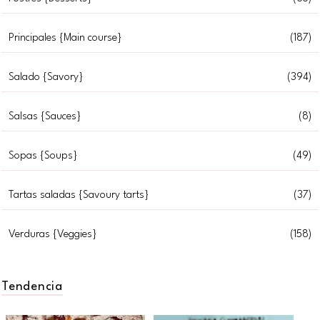
Principales {Main course}
(187)
Salado {Savory}
(394)
Salsas {Sauces}
(8)
Sopas {Soups}
(49)
Tartas saladas {Savoury tarts}
(37)
Verduras {Veggies}
(158)
Tendencia