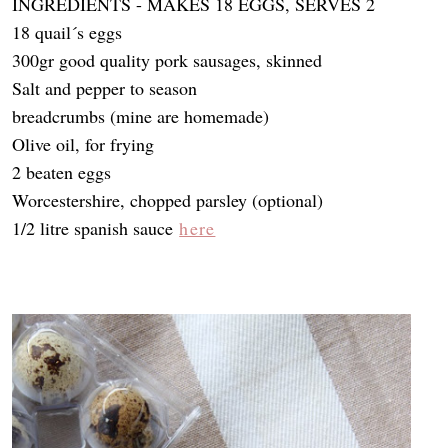
INGREDIENTS - MAKES 18 EGGS, SERVES 2
18 quail´s eggs
300gr good quality pork sausages, skinned
Salt and pepper to season
breadcrumbs (mine are homemade)
Olive oil, for frying
2 beaten eggs
Worcestershire, chopped parsley (optional)
1/2 litre spanish sauce
here