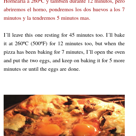
Hornearla a 260ºC y también durante 12 minutos, pero
abriremos el horno, pondremos los dos huevos a los 7
minutos y la tendremos 5 minutos mas.
I´ll leave this one resting for 45 minutes too. I´ll bake
it at 260ºC (500ºF) for 12 minutes too, but when the
pizza has been baking for 7 minutes, I´ll open the oven
and put the two eggs, and keep on baking it for 5 more
minutes or until the eggs are done.