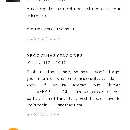
Has escogido una receta perfecta para celebrar
esta vuelta
Abrazos y buena semana
RESPONDER
DECOCINASYTACONES
04 JUNIO, 2012
Shobha....that´s nice, so now I won´t forget
your mom´s, what a coincidence!!!...I don´t
know if you´re excited but Maialen
is....VERY!!!!!. LOL...I´m so jealous of you
both...it´s not fair!!!!....I wish I could travel to
India again......another time.
RESPONDER