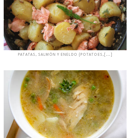
PATATAS, SALMÓN Y ENELDO {POTATOES,[...]