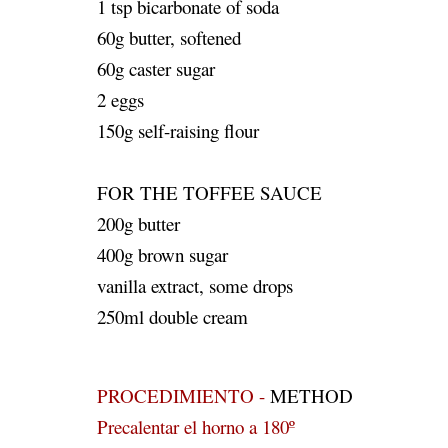
1 tsp bicarbonate of soda
60g butter, softened
60g caster sugar
2 eggs
150g self-raising flour
FOR THE TOFFEE SAUCE
200g butter
400g brown sugar
vanilla extract, some drops
250ml double cream
PROCEDIMIENTO -
METHOD
Precalentar el horno a 180º