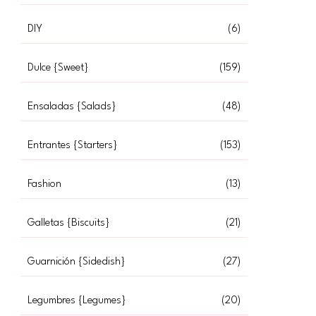
DIY
(6)
Dulce {Sweet}
(159)
Ensaladas {Salads}
(48)
Entrantes {Starters}
(153)
Fashion
(13)
Galletas {Biscuits}
(21)
Guarnición {Sidedish}
(27)
Legumbres {Legumes}
(20)