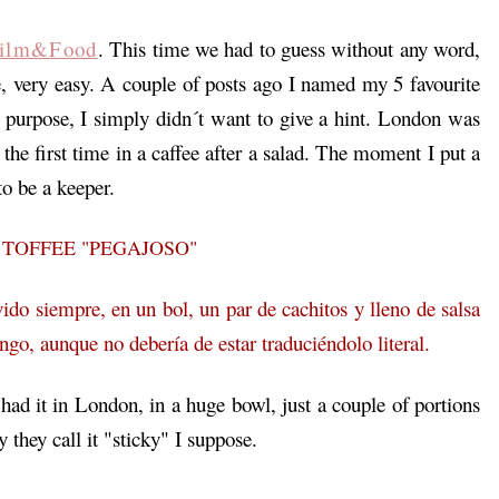
ilm&Food
. This time we had to guess without any word,
 very easy. A couple of posts ago I named my 5 favourite
n purpose, I simply didn´t want to give a hint. London was
 the first time in a caffee after a salad. The moment I put a
to be a keeper.
 TOFFEE "PEGAJOSO"
ido siempre, en un bol, un par de cachitos y lleno de salsa
ngo, aunque no debería de estar traduciéndolo literal.
had it in London, in a huge bowl, just a couple of portions
hey call it "sticky" I suppose.