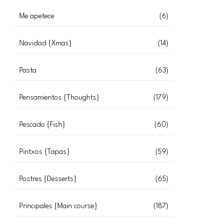
Me apetece
(6)
Navidad {Xmas}
(14)
Pasta
(63)
Pensamientos {Thoughts}
(179)
Pescado {Fish}
(60)
Pintxos {Tapas}
(59)
Postres {Desserts}
(65)
Principales {Main course}
(187)