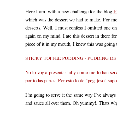
Here I am, with a new challenge for the blog
F
which was the dessert we had to make. For me,
desserts. Well, I must confess I omitted one o
again on my mind. I ate this dessert in there for
piece of it in my mouth, I knew this was going 
STICKY TOFFEE PUDDING - PUDDING DE
Yo lo voy a presentar tal y como me lo han serv
por todas partes. Por esto lo de "pegajoso" supo
I´m going to serve it the same way I´ve always 
and sauce all over them. Oh yummy!. Thats why t