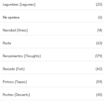
Legumbres {Legumes}
(20)
Me apetece
(6)
Navidad {Xmas}
(14)
Pasta
(63)
Pensamientos {Thoughts}
(179)
Pescado {Fish}
(60)
Pintxos {Tapas}
(59)
Postres {Desserts}
(65)