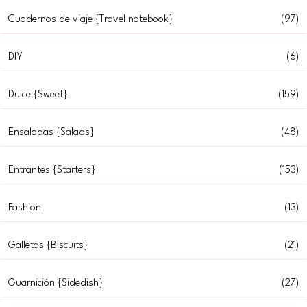
Cuadernos de viaje {Travel notebook}
(97)
DIY
(6)
Dulce {Sweet}
(159)
Ensaladas {Salads}
(48)
Entrantes {Starters}
(153)
Fashion
(13)
Galletas {Biscuits}
(21)
Guarnición {Sidedish}
(27)