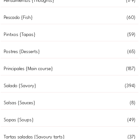
Pensamientos {Thoughts}
(179)
Pescado {Fish}
(60)
Pintxos {Tapas}
(59)
Postres {Desserts}
(65)
Principales {Main course}
(187)
Salado {Savory}
(394)
Salsas {Sauces}
(8)
Sopas {Soups}
(49)
Tartas saladas {Savoury tarts}
(37)