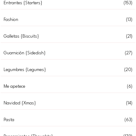
Entrantes {Starters}
(153)
Fashion
(13)
Galletas {Biscuits}
(21)
Guarnición {Sidedish}
(27)
Legumbres {Legumes}
(20)
Me apetece
(6)
Navidad {Xmas}
(14)
Pasta
(63)