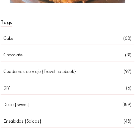
Tags
Cake
(68)
Chocolate
(31)
Cuadernos de viaje {Travel notebook}
(97)
DIY
(6)
Dulce {Sweet}
(159)
Ensaladas {Salads}
(48)