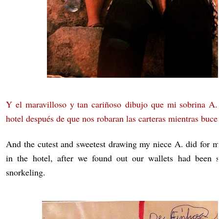
Y el maravilloso y tan cariñoso dibujo que mi sobrina A.
hotel después de que nos robaran las carteras mientras buc
And the cutest and sweetest drawing my niece A. did for
in the hotel, after we found out our wallets had been 
snorkeling.